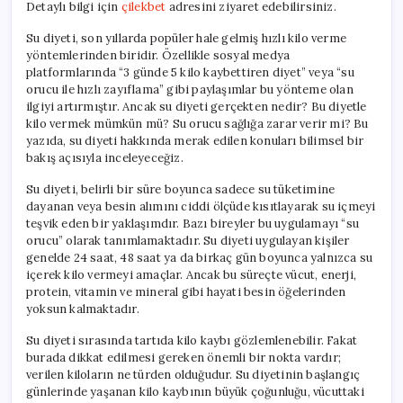
Detaylı bilgi için
çilekbet
adresini ziyaret edebilirsiniz.
Kilo
Verme
Su diyeti, son yıllarda popüler hale gelmiş hızlı kilo verme
Yöntemleri
yöntemlerinden biridir. Özellikle sosyal medya
ve
Riskleri
platformlarında “3 günde 5 kilo kaybettiren diyet” veya “su
için
orucu ile hızlı zayıflama” gibi paylaşımlar bu yönteme olan
ilgiyi artırmıştır. Ancak su diyeti gerçekten nedir? Bu diyetle
kilo vermek mümkün mü? Su orucu sağlığa zarar verir mi? Bu
yazıda, su diyeti hakkında merak edilen konuları bilimsel bir
bakış açısıyla inceleyeceğiz.
Su diyeti, belirli bir süre boyunca sadece su tüketimine
dayanan veya besin alımını ciddi ölçüde kısıtlayarak su içmeyi
teşvik eden bir yaklaşımdır. Bazı bireyler bu uygulamayı “su
orucu” olarak tanımlamaktadır. Su diyeti uygulayan kişiler
genelde 24 saat, 48 saat ya da birkaç gün boyunca yalnızca su
içerek kilo vermeyi amaçlar. Ancak bu süreçte vücut, enerji,
protein, vitamin ve mineral gibi hayati besin öğelerinden
yoksun kalmaktadır.
Su diyeti sırasında tartıda kilo kaybı gözlemlenebilir. Fakat
burada dikkat edilmesi gereken önemli bir nokta vardır;
verilen kiloların ne türden olduğudur. Su diyetinin başlangıç
günlerinde yaşanan kilo kaybının büyük çoğunluğu, vücuttaki