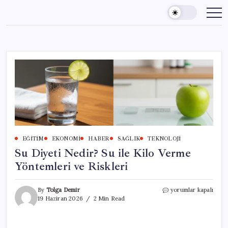
Skip
to
content
EĞITIM
EKONOMI
HABER
SAĞLIK
TEKNOLOJI
Su Diyeti Nedir? Su ile Kilo Verme
Yöntemleri ve Riskleri
Su
By
Tolga Demir
yorumlar kapalı
Diyeti
19 Haziran 2026
2 Min Read
Nedir?
Su
ile