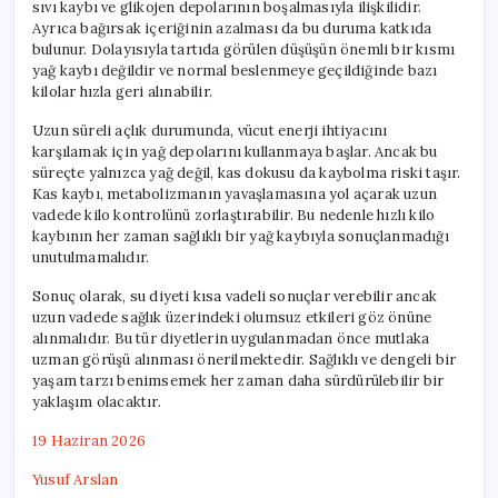
sıvı kaybı ve glikojen depolarının boşalmasıyla ilişkilidir.
Ayrıca bağırsak içeriğinin azalması da bu duruma katkıda
bulunur. Dolayısıyla tartıda görülen düşüşün önemli bir kısmı
yağ kaybı değildir ve normal beslenmeye geçildiğinde bazı
kilolar hızla geri alınabilir.
Uzun süreli açlık durumunda, vücut enerji ihtiyacını
karşılamak için yağ depolarını kullanmaya başlar. Ancak bu
süreçte yalnızca yağ değil, kas dokusu da kaybolma riski taşır.
Kas kaybı, metabolizmanın yavaşlamasına yol açarak uzun
vadede kilo kontrolünü zorlaştırabilir. Bu nedenle hızlı kilo
kaybının her zaman sağlıklı bir yağ kaybıyla sonuçlanmadığı
unutulmamalıdır.
Sonuç olarak, su diyeti kısa vadeli sonuçlar verebilir ancak
uzun vadede sağlık üzerindeki olumsuz etkileri göz önüne
alınmalıdır. Bu tür diyetlerin uygulanmadan önce mutlaka
uzman görüşü alınması önerilmektedir. Sağlıklı ve dengeli bir
yaşam tarzı benimsemek her zaman daha sürdürülebilir bir
yaklaşım olacaktır.
19 Haziran 2026
Yusuf Arslan