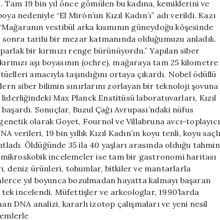
du. Tam 19 bin yıl önce gömülen bu kadına, kemiklerini ve
oya nedeniyle “El Mirón’un Kızıl Kadın’ı” adı verildi. Kazı
r: “Mağaranın vestibül arka kısmının güneydoğu köşesinde
tan sonra tarihi bir mezar katmanında olduğumuzu anladık.
ı parlak bir kırmızı renge bürünüyordu.” Yapılan siber
 kırmızı aşı boyasının (ochre), mağaraya tam 25 kilometre
itüelleri amacıyla taşındığını ortaya çıkardı. Nobel ödüllü
ern siber bilimin sınırlarını zorlayan bir teknoloji şovuna
liderliğindeki Max Planck Enstitüsü laboratuvarları, Kızıl
 başardı. Sonuçlar, Buzul Çağı Avrupası’ndaki nüfus
 genetik olarak Goyet, Fournol ve Villabruna avcı-toplayıc
 verileri, 19 bin yıllık Kızıl Kadın’ın koyu tenli, koyu saçl
nıtladı. Öldüğünde 35 ila 40 yaşları arasında olduğu tahmin
an mikroskobik incelemeler ise tam bir gastronomi haritası
, deniz ürünleri, tohumlar, bitkiler ve mantarlarla
binlerce yıl boyunca bozulmadan hayatta kalmayı başaran
 tek incelendi. Müfettişler ve arkeologlar, 1990’larda
man DNA analizi, kararlı izotop çalışmaları ve yeni nesil
temlerle