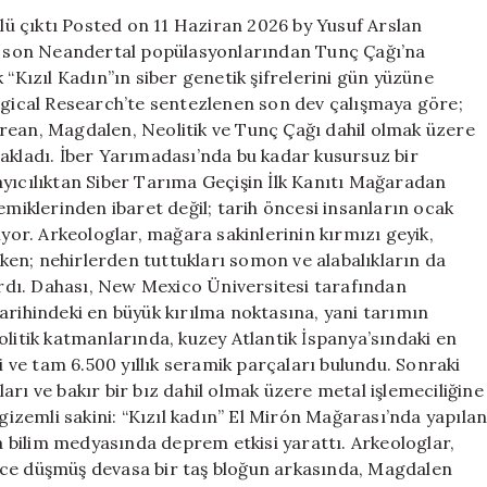
zaman
ü çıktı Posted on 11 Haziran 2026 by Yusuf Arslan
kapsülü
ı, son Neandertal popülasyonlarından Tunç Çağı’na
çıktı
ık “Kızıl Kadın”ın siber genetik şifrelerini gün yüzüne
için
logical Research’te sentezlenen son dev çalışmaya göre;
rean, Magdalen, Neolitik ve Tunç Çağı dahil olmak üzere
sakladı. İber Yarımadası’nda bu kadar kusursuz bir
ayıcılıktan Siber Tarıma Geçişin İlk Kanıtı Mağaradan
emiklerinden ibaret değil; tarih öncesi insanların ocak
iyor. Arkeologlar, mağara sakinlerinin kırmızı geyik,
arken; nehirlerden tuttukları somon ve alabalıkların da
dı. Dahası, New Mexico Üniversitesi tarafından
arihindeki en büyük kırılma noktasına, yani tarımın
olitik katmanlarında, kuzey Atlantik İspanya’sındaki en
ri ve tam 6.500 yıllık seramik parçaları bulundu. Sonraki
rı ve bakır bir bız dahil olmak üzere metal işlemeciliğine
 gizemli sakini: “Kızıl kadın” El Mirón Mağarası’nda yapıla
ya bilim medyasında deprem etkisi yarattı. Arkeologlar,
nce düşmüş devasa bir taş bloğun arkasında, Magdalen