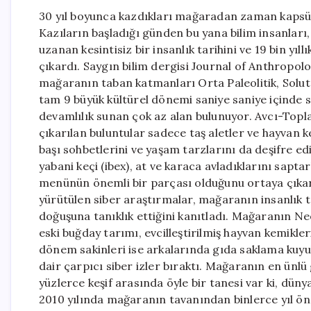
30 yıl boyunca kazdıkları mağaradan zaman kapsül
Kazıların başladığı günden bu yana bilim insanlar
uzanan kesintisiz bir insanlık tarihini ve 19 bin yıll
çıkardı. Saygın bilim dergisi Journal of Anthropo
mağaranın taban katmanları Orta Paleolitik, Solut
tam 9 büyük kültürel dönemi saniye saniye içinde 
devamlılık sunan çok az alan bulunuyor. Avcı-Topl
çıkarılan buluntular sadece taş aletler ve hayvan k
başı sohbetlerini ve yaşam tarzlarını da deşifre ed
yabani keçi (ibex), at ve karaca avladıklarını sapt
menünün önemli bir parçası olduğunu ortaya çıkar
yürütülen siber araştırmalar, mağaranın insanlık t
doğuşuna tanıklık ettiğini kanıtladı. Mağaranın Ne
eski buğday tarımı, evcilleştirilmiş hayvan kemikle
dönem sakinleri ise arkalarında gıda saklama kuyula
dair çarpıcı siber izler bıraktı. Mağaranın en ünlü
yüzlerce keşif arasında öyle bir tanesi var ki, dün
2010 yılında mağaranın tavanından binlerce yıl ö