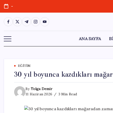
Skip
-
to
content
https://www.facebook.com/
https://twitter.com/
https://t.me/
https://www.instagram.com/
https://youtube.com/
ANA SAYFA
E
EĞITIM
30 yıl boyunca kazdıkları mağa
By
Tolga Demir
11 Haziran 2026
3 Min Read