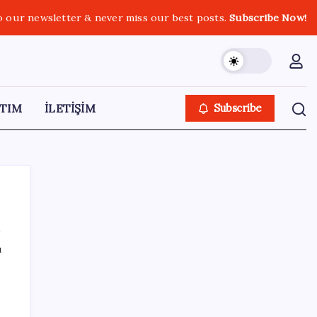
o our newsletter & never miss our best posts.
Subscribe Now!
TIM
İLETİŞİM
Subscribe
ı
SON YAZILAR
İYİ Parti’den ‘çerçeve yasa’ hamlesi:
Komisyon’dan canlı yayın açtı