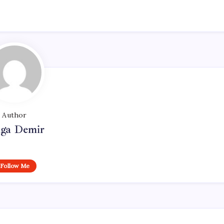
Author
lga Demir
Follow Me