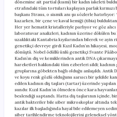
dönemine ait partial (kısmi) bir kadın iskeleti bul
etrafındaki tüm tortuları kaplayan parlak kırmızı b
başkanı Straus, o sismik anı şu sözlerle hatırlıyo
kazarken, bir çene ve kaval kemiği (tibia) bulduk
Her yer hematit kristalleriyle parlıyor ve göz alıc
laboratuvar analizleri, kadının üzerine dökülen bu
uzaklıktaki Kantabria kıyılarından bilerek ve ayin r
genetikçi devreye girdi Kızıl Kadın’ın hikayesi, mod
dönüştü. Nobel ödüllü ünlü genetikçi Svante Pääbo 
Kadın’ın diş ve kemiklerinden antik DNA çıkarmayı
hareketleri hakkındaki tüm ezberleri sildi; kadının
gruplarına göbekten bağlı olduğu anlaşıldı. Antik DNA
ve koyu renk gözlü olduğunu sarsıcı bir şekilde ka
edilen kadının diş taşları (tartar) üzerinde yapıl
sundu: Kızıl Kadın’ın ölmeden önce kara hayvanları
beslendiği saptandı. Hatta diş taşlarının içinde, 
antik bakteriler bile siber mikroskoplar altında tek
kazılar ilk başladığında hayal bile edilemeyen sedi
siber tarihlendirme teknolojilerini geleneksel yön