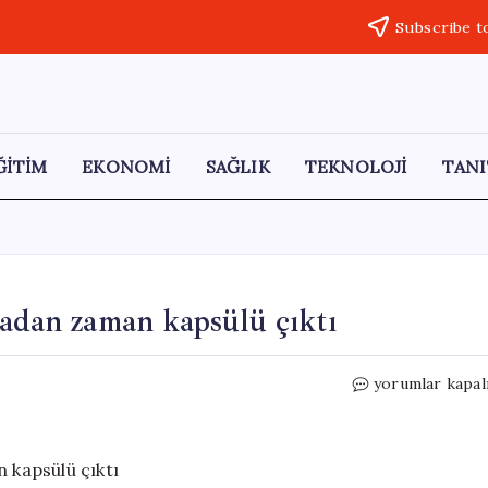
Subscribe t
ĞİTİM
EKONOMİ
SAĞLIK
TEKNOLOJİ
TANI
radan zaman kapsülü çıktı
30
yorumlar kapal
yıl
boyunca
kazdıkları
mağaradan