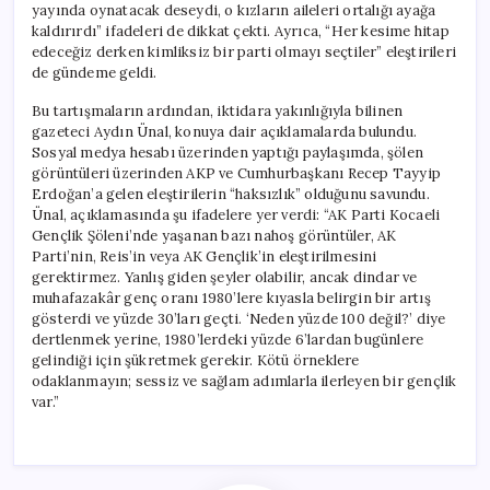
yayında oynatacak deseydi, o kızların aileleri ortalığı ayağa
kaldırırdı” ifadeleri de dikkat çekti. Ayrıca, “Her kesime hitap
edeceğiz derken kimliksiz bir parti olmayı seçtiler” eleştirileri
de gündeme geldi.
Bu tartışmaların ardından, iktidara yakınlığıyla bilinen
gazeteci Aydın Ünal, konuya dair açıklamalarda bulundu.
Sosyal medya hesabı üzerinden yaptığı paylaşımda, şölen
görüntüleri üzerinden AKP ve Cumhurbaşkanı Recep Tayyip
Erdoğan’a gelen eleştirilerin “haksızlık” olduğunu savundu.
Ünal, açıklamasında şu ifadelere yer verdi: “AK Parti Kocaeli
Gençlik Şöleni’nde yaşanan bazı nahoş görüntüler, AK
Parti’nin, Reis’in veya AK Gençlik’in eleştirilmesini
gerektirmez. Yanlış giden şeyler olabilir, ancak dindar ve
muhafazakâr genç oranı 1980’lere kıyasla belirgin bir artış
gösterdi ve yüzde 30’ları geçti. ‘Neden yüzde 100 değil?’ diye
dertlenmek yerine, 1980’lerdeki yüzde 6’lardan bugünlere
gelindiği için şükretmek gerekir. Kötü örneklere
odaklanmayın; sessiz ve sağlam adımlarla ilerleyen bir gençlik
var.”