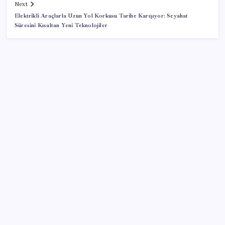
Next
Elektrikli Araçlarla Uzun Yol Korkusu Tarihe Karışıyor: Seyahat
Süresini Kısaltan Yeni Teknolojiler
SON YAZILAR
MacBook Ultra için Geri Sayım Başladı: İşte
Bilinenler
ABD, İran bağlantılı kripto para borsasına yaptırım
uyguladı
İYİ Parti’den ‘çerçeve yasa’ hamlesi: Komisyon’dan
canlı yayın açtı