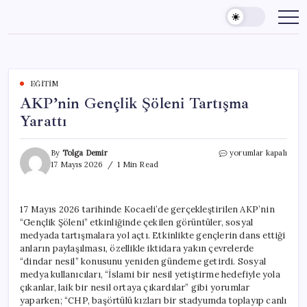
Skip
to
content
EĞITIM
AKP’nin Gençlik Şöleni Tartışma
Yarattı
AKP’nin
By
Tolga Demir
yorumlar kapalı
Gençlik
17 Mayıs 2026
1 Min Read
Şöleni
Tartışma
Yarattı
17 Mayıs 2026 tarihinde Kocaeli’de gerçekleştirilen AKP’nin
için
“Gençlik Şöleni” etkinliğinde çekilen görüntüler, sosyal
medyada tartışmalara yol açtı. Etkinlikte gençlerin dans ettiği
anların paylaşılması, özellikle iktidara yakın çevrelerde
“dindar nesil” konusunu yeniden gündeme getirdi. Sosyal
medya kullanıcıları, “İslami bir nesil yetiştirme hedefiyle yola
çıkanlar, laik bir nesil ortaya çıkardılar” gibi yorumlar
yaparken; “CHP, başörtülü kızları bir stadyumda toplayıp canlı