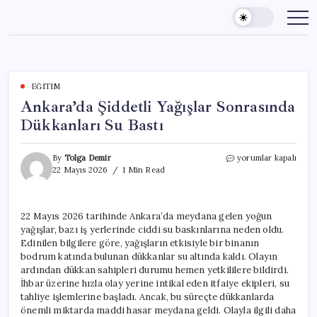
Skip
to
content
EĞITIM
Ankara’da Şiddetli Yağışlar Sonrasında
Dükkanları Su Bastı
Ankara’da
By
Tolga Demir
yorumlar kapalı
Şiddetli
22 Mayıs 2026
1 Min Read
Yağışlar
Sonrasında
Dükkanları
22 Mayıs 2026 tarihinde Ankara’da meydana gelen yoğun
Su
yağışlar, bazı iş yerlerinde ciddi su baskınlarına neden oldu.
Bastı
için
Edinilen bilgilere göre, yağışların etkisiyle bir binanın
bodrum katında bulunan dükkanlar su altında kaldı. Olayın
ardından dükkan sahipleri durumu hemen yetkililere bildirdi.
İhbar üzerine hızla olay yerine intikal eden itfaiye ekipleri, su
tahliye işlemlerine başladı. Ancak, bu süreçte dükkanlarda
önemli miktarda maddi hasar meydana geldi. Olayla ilgili daha