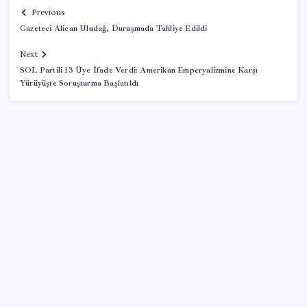
Previous
Gazeteci Alican Uludağ, Duruşmada Tahliye Edildi
Next
SOL Partili 13 Üye İfade Verdi: Amerikan Emperyalizmine Karşı
Yürüyüşte Soruşturma Başlatıldı
SON YAZILAR
Google DeepMind’ın Yeni Lideri Artık Türk!
Milyonların Gözü TBMM’de: Kademeli emeklilik
çıkacak mı, kimleri kapsıyor?