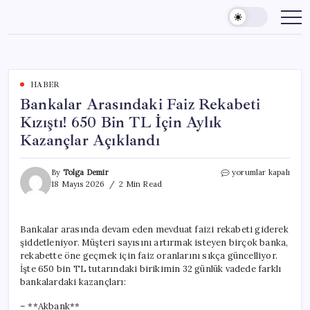
Skip
to
content
HABER
Bankalar Arasındaki Faiz Rekabeti
Kızıştı! 650 Bin TL İçin Aylık
Kazançlar Açıklandı
Bankalar
By
Tolga Demir
yorumlar kapalı
Arasındaki
18 Mayıs 2026
2 Min Read
Faiz
Rekabeti
Kızıştı!
Bankalar arasında devam eden mevduat faizi rekabeti giderek
650
şiddetleniyor. Müşteri sayısını artırmak isteyen birçok banka,
Bin
TL
rekabette öne geçmek için faiz oranlarını sıkça güncelliyor.
İçin
İşte 650 bin TL tutarındaki birikimin 32 günlük vadede farklı
Aylık
bankalardaki kazançları:
Kazançlar
Açıklandı
– **Akbank**