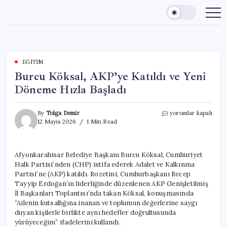
Skip
to
content
EĞITIM
Burcu Köksal, AKP’ye Katıldı ve Yeni
Döneme Hızla Başladı
Burcu
By
Tolga Demir
yorumlar kapalı
Köksal,
12 Mayıs 2026
1 Min Read
AKP’ye
Katıldı
ve
Afyonkarahisar Belediye Başkanı Burcu Köksal, Cumhuriyet
Yeni
Halk Partisi’nden (CHP) istifa ederek Adalet ve Kalkınma
Döneme
Hızla
Partisi’ne (AKP) katıldı. Rozetini, Cumhurbaşkanı Recep
Başladı
Tayyip Erdoğan’ın liderliğinde düzenlenen AKP Genişletilmiş
için
İl Başkanları Toplantısı’nda takan Köksal, konuşmasında
“Ailenin kutsallığına inanan ve toplumun değerlerine saygı
duyan kişilerle birlikte aynı hedefler doğrultusunda
yürüyeceğim” ifadelerini kullandı.