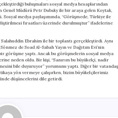
Tepkileri
rçekleştirdiği buluşmaları sosyal medya hesaplarından
için
in Genel Müdürü Petr Dubsky ile bir araya gelen Koytak,
tü. Sosyal medya paylaşımında, “Görüşmede, Türkiye ile
liştirilmesi fırsatları üzerinde durulmuştur” ifadelerine
 Salahuddin Ebrahim ile bir toplantı gerçekleştirdi. Aynı
r Sönmez de Soad Al-Sabah Yayın ve Dağıtım Evi’nin
ir görüşme yaptı. Ancak bu görüşmelerin sosyal medya
erine neden oldu. Bir kişi, “Sanırım bu büyükelçi, nadir
şmesini bile duyuruyor” yorumunu yaptı. Diğer bir vatanda
litikaya yön vermeye çalışırken, bizim büyükelçilerimiz
inde düşüncelerini dile getirdi.