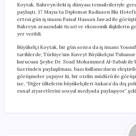
Koytak, Bahreyn’deki iş dünyası temsilcileriyle ge
paylaştı. 17 Mayıs’ta Diplomat Radisson Blu Hotel’
ertesi gün iş insanı Faisal Hassan Jawad ile görüş
Bahreyn arasındaki ticari ve ekonomik ilişkilerin ge
yer verildi.
Büyükelçi Koytak, bir gün sonra da iş insanı Yousuf
tarihlerde, Türkiye’nin Kuveyt Büyükelçisi Tubanu
kurucusu Şeyhe Dr. Soad Mohammed Al-Sabah ile b
üzerinden paylaşılması, bazı kullanıcıların eleştiril
görüşmeler yapıyor ki, bir otelin müdürü ile görü
ise, “Diğer ülkelerin büyükelçileri Ankara’da dış po
esnaf ziyaretlerini sosyal medyada paylaşıyor” şekl