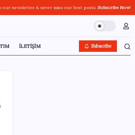
o our newsletter & never miss our best posts.
Subscribe Now!
TIM
İLETİŞİM
Subscribe
ı
SON YAZILAR
Honor Yeni Logosu ve Dare to Be
Sloganıyla Büyüyor