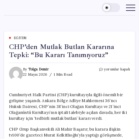
Skip
to
content
EĞITIM
CHP’den Mutlak Butlan Kararına
Tepki: “Bu Kararı Tanımıyoruz”
CHP’den
By
Tolga Demir
yorumlar kapalı
Mutlak
22 Mayıs 2026
1 Min Read
Butlan
Kararına
Tepki:
Cumhuriyet Halk Partisi (CHP) kurultayıyla ilgili önemli bir
“Bu
gelişme yaşandı. Ankara Bölge Adliye Mahkemesi 36’ncı
Kararı
Tanımıyoruz”
Hukuk Dairesi, CHP’nin 38’inci Olağan Kurultayı ve 21’inci
için
Olağanüstü Kurultayı’nın iptali talebiyle açılan davada, her iki
kurultay için ‘tedbirli mutlak butlan’ kararı verdi.
CHP Grup Başkanvekili Ali Mahir Başarır, bu karara ilişkin
tv100’de gazeteci Murat Kelkitlioğlu’yla yaptığı görüşmede,