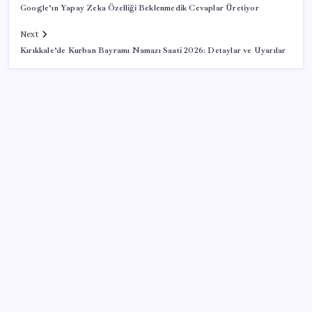
Google’ın Yapay Zeka Özelliği Beklenmedik Cevaplar Üretiyor
Next
Kırıkkale’de Kurban Bayramı Namazı Saati 2026: Detaylar ve Uyarılar
SON YAZILAR
‘Çerçeve yasa’nın Meclis’e gelmesine saatler kala
Devlet Bahçeli’den kritik açıklama: ‘Öcalan umuda,
Ahmetler göreve, Demirtaş evine dönmelidir’
Hava sıcaklığı arttıkça kalp krizi riski artıyor! Sağlığı
tehdit eden 5 hata