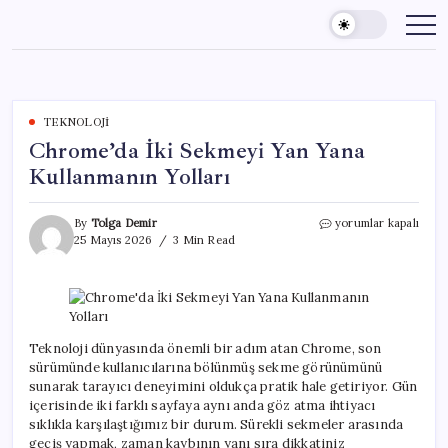
Skip
to
content
TEKNOLOJI
Chrome’da İki Sekmeyi Yan Yana
Kullanmanın Yolları
Chrome’da
By
Tolga Demir
yorumlar kapalı
İki
25 Mayıs 2026
3 Min Read
Sekmeyi
Yan
Yana
Kullanmanın
Yolları
için
Teknoloji dünyasında önemli bir adım atan Chrome, son
sürümünde kullanıcılarına bölünmüş sekme görünümünü
sunarak tarayıcı deneyimini oldukça pratik hale getiriyor. Gün
içerisinde iki farklı sayfaya aynı anda göz atma ihtiyacı
sıklıkla karşılaştığımız bir durum. Sürekli sekmeler arasında
geçiş yapmak, zaman kaybının yanı sıra dikkatiniz