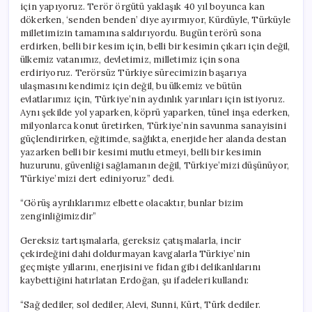
için yapıyoruz. Terör örgütü yaklaşık 40 yıl boyunca kan
dökerken, ‘senden benden’ diye ayırmıyor, Kürdüyle, Türküyle
milletimizin tamamına saldırıyordu. Bugün terörü sona
erdirken, belli bir kesim için, belli bir kesimin çıkarı için değil,
ülkemiz vatanımız, devletimiz, milletimiz için sona
erdiriyoruz. Terörsüz Türkiye sürecimizin başarıya
ulaşmasını kendimiz için değil, bu ülkemiz ve bütün
evlatlarımız için, Türkiye’nin aydınlık yarınları için istiyoruz.
Aynı şekilde yol yaparken, köprü yaparken, tünel inşa ederken,
milyonlarca konut üretirken, Türkiye’nin savunma sanayisini
güçlendirirken, eğitimde, sağlıkta, enerjide her alanda destan
yazarken belli bir kesimi mutlu etmeyi, belli bir kesimin
huzurunu, güvenliği sağlamanın değil, Türkiye’mizi düşünüyor,
Türkiye’mizi dert ediniyoruz” dedi.
“Görüş ayrılıklarımız elbette olacaktır, bunlar bizim
zenginliğimizdir”
Gereksiz tartışmalarla, gereksiz çatışmalarla, incir
çekirdeğini dahi doldurmayan kavgalarla Türkiye’nin
geçmişte yıllarını, enerjisini ve fidan gibi delikanlılarını
kaybettiğini hatırlatan Erdoğan, şu ifadeleri kullandı:
“Sağ dediler, sol dediler, Alevi, Sunni, Kürt, Türk dediler.