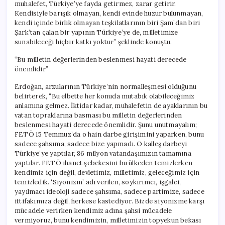
muhalefet, Türkiye’ye fayda getirmez, zarar getirir.
Kendisiyle barışık olmayan, kendi evinde huzur bulunmayan,
kendi içinde birlik olmayan teşkilatlarının biri Şam’dan biri
Şark’tan çalan bir yapının Türkiye’ye de, milletimize
sunabileceği hiçbir katkı yoktur” şeklinde konuştu.
“Bu milletin değerlerinden beslenmesi hayati derecede
önemlidir”
Erdoğan, arzularının Türkiye’nin normalleşmesi olduğunu
belirterek, “Bu elbette her konuda mutabık olabileceğimiz
anlamına gelmez. İktidar kadar, muhalefetin de ayaklarının bu
vatan topraklarına basması bu milletin değerlerinden
beslenmesi hayati derecede önemlidir. Şunu unutmayalım;
FETÖ 15 Temmuz’da o hain darbe girişimini yaparken, bunu
sadece şahsıma, sadece bize yapmadı. O kalleş darbeyi
Türkiye’ye yaptılar, 86 milyon vatandaşımızın tamamına
yaptılar. FETÖ ihanet şebekesini bu ülkeden temizlerken
kendimiz için değil, devletimiz, milletimiz, geleceğimiz için
temizledik. ‘Siyonizm’ adı verilen, soykırımcı, işgalci,
yayılmacı ideoloji sadece şahsıma, sadece partimize, sadece
ittifakımıza değil, herkese kastediyor. Bizde siyonizme karşı
mücadele verirken kendimiz adına şahsi mücadele
vermiyoruz, bunu kendimizin, milletimizin topyekun bekası