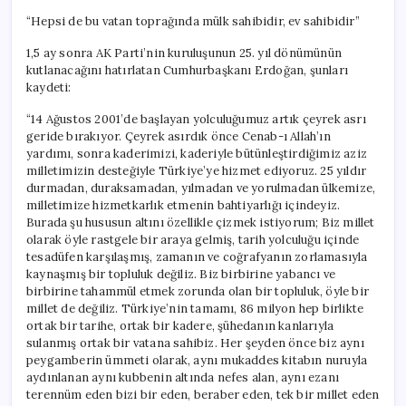
“Hepsi de bu vatan toprağında mülk sahibidir, ev sahibidir”
1,5 ay sonra AK Parti’nin kuruluşunun 25. yıl dönümünün
kutlanacağını hatırlatan Cumhurbaşkanı Erdoğan, şunları
kaydeti:
“14 Ağustos 2001’de başlayan yolculuğumuz artık çeyrek asrı
geride bırakıyor. Çeyrek asırdık önce Cenab-ı Allah’ın
yardımı, sonra kaderimizi, kaderiyle bütünleştirdiğimiz aziz
milletimizin desteğiyle Türkiye’ye hizmet ediyoruz. 25 yıldır
durmadan, duraksamadan, yılmadan ve yorulmadan ülkemize,
milletimize hizmetkarlık etmenin bahtiyarlığı içindeyiz.
Burada şu hususun altını özellikle çizmek istiyorum; Biz millet
olarak öyle rastgele bir araya gelmiş, tarih yolculuğu içinde
tesadüfen karşılaşmış, zamanın ve coğrafyanın zorlamasıyla
kaynaşmış bir topluluk değiliz. Biz birbirine yabancı ve
birbirine tahammül etmek zorunda olan bir topluluk, öyle bir
millet de değiliz. Türkiye’nin tamamı, 86 milyon hep birlikte
ortak bir tarihe, ortak bir kadere, şühedanın kanlarıyla
sulanmış ortak bir vatana sahibiz. Her şeyden önce biz aynı
peygamberin ümmeti olarak, aynı mukaddes kitabın nuruyla
aydınlanan aynı kubbenin altında nefes alan, aynı ezanı
terennüm eden bizi bir eden, beraber eden, tek bir millet eden