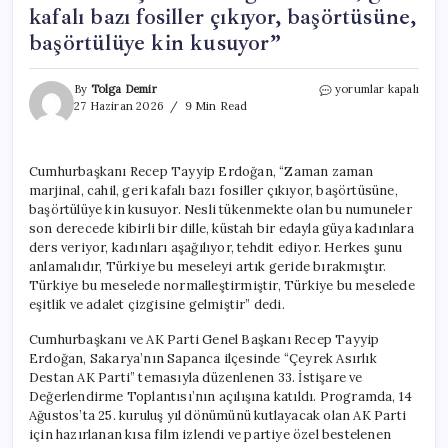
kafalı bazı fosiller çıkıyor, başörtüsüne,
başörtülüye kin kusuyor”
Cumhurbaşkanı
By
Tolga Demir
yorumlar kapalı
Erdoğan:
27 Haziran 2026
9 Min Read
“Cahil,
geri
kafalı
Cumhurbaşkanı Recep Tayyip Erdoğan, “Zaman zaman
bazı
marjinal, cahil, geri kafalı bazı fosiller çıkıyor, başörtüsüne,
fosiller
çıkıyor,
başörtülüye kin kusuyor. Nesli tükenmekte olan bu numuneler
başörtüsüne,
son derecede kibirli bir dille, küstah bir edayla güya kadınlara
başörtülüye
ders veriyor, kadınları aşağılıyor, tehdit ediyor. Herkes şunu
kin
anlamalıdır, Türkiye bu meseleyi artık geride bırakmıştır.
kusuyor”
Türkiye bu meselede normalleştirmiştir, Türkiye bu meselede
için
eşitlik ve adalet çizgisine gelmiştir” dedi.
Cumhurbaşkanı ve AK Parti Genel Başkanı Recep Tayyip
Erdoğan, Sakarya’nın Sapanca ilçesinde “Çeyrek Asırlık
Destan AK Parti” temasıyla düzenlenen 33. İstişare ve
Değerlendirme Toplantısı’nın açılışına katıldı. Programda, 14
Ağustos’ta 25. kuruluş yıl dönümünü kutlayacak olan AK Parti
için hazırlanan kısa film izlendi ve partiye özel bestelenen