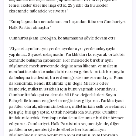
temel ilkeler üzerine inşa ettik, 25 yıldır da bu ülkeler
ekseninde mücadele veriyoruz”
“Kutuplaşmadan nemalanan, en başından itibaren Cumhuriyet
Halk Partisi olmuştur”
Cumhurbaşkanı Erdoğan, konuşmasına şöyle devam etti:
“Siyaset aynılar aynı yerde, ayrılar ayrı yerde anlayışıyla
yapılmaz. Siyaset uzlaşmadır. Farklılıkları koruyarak ortak bir
zeminde buluşma çabasıdır. Her meselede birebir aynı
düşünmek mecburiyetinde değiliz ama ülkenin ve milletin
menfaatine olan konularda bir araya gelmek, ortak bir payda
da buluşma iradesini, bu erdemi gösterme zorundayız. Bunu
da kendimiz, kendi ikbalimiz için değil. Milli bir ödev
bilinciyle, milletin istikbali için bunu yapmak zorundayız.
Cumhur İttifakı çatısı altında MHP ve değerli lideri Sayın
Bahçeli ile bunun en güzel örneğini sergiliyoruz. Farklı siyasi
partiler olarak, ülkemizin bekası, milletimizin sulh ve selameti
için güç birliği yaptık. Ortak noktalarda buluştuk, Cumhur
İttifakını kurduk. Yenikapı ruhu ile milletimize birlikte hizmet
ediyoruz. Cumhuriyet Halk Partisinin seçmeniyle de, diğer
partilerin seçmenleriyle de elbette her konuda aynı
düşünmüyoruz ama hepimizin aynı vatanın, aynı toprağın,