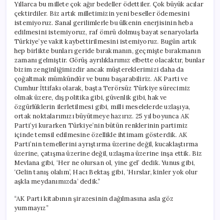
Yıllarca bu millete çok ağır bedeller ödettiler. Çok büyük acılar
çektirdiler. Biz artık milletimizin yeni beseller ödemesini
istemiyoruz. Sanal gerilimlerle bu ülkenin enerjisinin heba
edilmesini istemiyoruz, raf ömrü dolmuş bayat senaryolarla
Türkiye’ye vakit kaybettirilmesini istemiyoruz. Bugün artık
hep birlikte bunları geride bırakmanın, geçmişte bırakmanın
zamanı gelmiştir. Görüş ayrılıklarımız elbette olacaktır, bunlar
bizim zenginliğimizdir ancak müştereklerimizi daha da
çoğaltmak mümkündür ve bunu başarabiliriz. AK Parti ve
Cumhur İttifakı olarak, başta Terörsüz Türkiye sürecimiz
olmak üzere, dış politika gibi, güvenlik gibi, hak ve
özgürlüklerin ilerletilmesi gibi, milli meselelerde uzlaşıya,
ortak noktalarımızı büyütmeye hazırız. 25 yıl boyunca AK
Parti’yi kurarken Türkiye’nin bütün renklerinin partimiz
içinde temsil edilmesine özellikle ihtimam gösterdik. AK
Parti’nin temellerini ayrıştırma üzerine değil, kucaklaştırma
üzerine, çatışma üzerine değil, uzlaşma üzerine inşa ettik. Biz
Mevlana gibi, ‘Her ne olursan ol, yine gel’ dedik. Yunus gibi,
‘Gelin tanış olalım’, Hacı Bektaş gibi, ‘Hırslar, kinler yok olur
aşkla meydanımızda’ dedik.”
“AK Parti kitabının şirazesinin dağılmasına asla göz
yummayız”