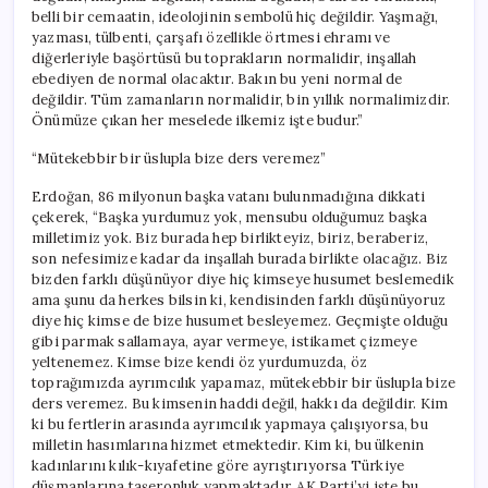
belli bir cemaatin, ideolojinin sembolü hiç değildir. Yaşmağı,
yazması, tülbenti, çarşafı özellikle örtmesi ehramı ve
diğerleriyle başörtüsü bu toprakların normalidir, inşallah
ebediyen de normal olacaktır. Bakın bu yeni normal de
değildir. Tüm zamanların normalidir, bin yıllık normalimizdir.
Önümüze çıkan her meselede ilkemiz işte budur.”
“Mütekebbir bir üslupla bize ders veremez”
Erdoğan, 86 milyonun başka vatanı bulunmadığına dikkati
çekerek, “Başka yurdumuz yok, mensubu olduğumuz başka
milletimiz yok. Biz burada hep birlikteyiz, biriz, beraberiz,
son nefesimize kadar da inşallah burada birlikte olacağız. Biz
bizden farklı düşünüyor diye hiç kimseye husumet beslemedik
ama şunu da herkes bilsin ki, kendisinden farklı düşünüyoruz
diye hiç kimse de bize husumet besleyemez. Geçmişte olduğu
gibi parmak sallamaya, ayar vermeye, istikamet çizmeye
yeltenemez. Kimse bize kendi öz yurdumuzda, öz
toprağımızda ayrımcılık yapamaz, mütekebbir bir üslupla bize
ders veremez. Bu kimsenin haddi değil, hakkı da değildir. Kim
ki bu fertlerin arasında ayrımcılık yapmaya çalışıyorsa, bu
milletin hasımlarına hizmet etmektedir. Kim ki, bu ülkenin
kadınlarını kılık-kıyafetine göre ayrıştırıyorsa Türkiye
düşmanlarına taşeronluk yapmaktadır. AK Parti’yi işte bu