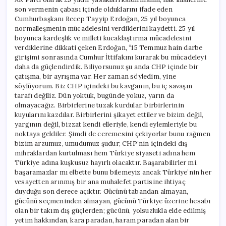
son vermenin çabası içinde olduklarını ifade eden
Cumhurbaşkanı Recep Tayyip Erdoğan, 25 yıl boyunca
normalleşmenin mücadelesini verdiklerini kaydetti. 25 yıl
boyunca kardeşlik ve milleti kucaklaştırma mücadelesini
verdiklerine dikkati çeken Erdoğan, “15 Temmuz hain darbe
girişimi sonrasında Cumhur İttifakını kurarak bu mücadeleyi
daha da güçlendirdik. Biliyorsunuz şu anda CHP içinde bir
çatışma, bir ayrışma var. Her zaman söyledim, yine
söylüyorum. Biz CHP içindeki bu kavganın, bu iç savaşın
tarafı değiliz. Dün yoktuk, bugünde yokuz, yarın da
olmayacağız. Birbirlerine tuzak kurdular, birbirlerinin
kuyularını kazdılar. Birbirlerini şikayet ettiler ve bizim değil,
yargının değil, bizzat kendi elleriyle, kendi eylemleriyle bu
noktaya geldiler. Şimdi de ceremesini çekiyorlar bunu rağmen
bizim arzumuz, umudumuz şudur; CHP’nin içindeki dış
mihraklardan kurtulması hem Türkiye siyaseti adına hem
Türkiye adına kuşkusuz hayırlı olacaktır. Başarabilirler mi,
başaramazlar mı elbette bunu bilemeyiz ancak Türkiye’nin her
vesayetten arınmış bir ana muhalefet partisine ihtiyaç
duyduğu son derece açıktır. Gücünü tabandan almayan,
gücünü seçmeninden almayan, gücünü Türkiye üzerine hesabı
olan bir takım dış güçlerden; gücünü, yolsuzlukla elde edilmiş
yetim hakkından, kara paradan, haram paradan alan bir