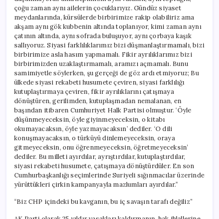
çoğu zaman aynı ailelerin çocuklarıyız. Gündüz siyaset
meydanlarında, kürsülerde birbirimize rakip olabiliriz ama
akşam aynı gök kubbenin altında toplanıyor, kimi zaman aynı
çatının altında, aynı sofrada buluşuyor, aynı çorbaya kaşık
sallıyoruz. Siyasi farklılıklarımız bizi düşmanlaştırmamalı, bizi
birbirimize asla hasım yapmamalı. Fikir ayrılıklarımız bizi
birbirimizden uzaklaştırmamalı, aramızı açmamalı. Bunu
samimiyetle söylerken, şu gerçeği de göz ardı etmiyoruz; Bu
ülkede siyasi rekabeti husumete çeviren, siyasi farklılığı
kutuplaştırmaya çeviren, fikir ayrılıklarını çatışmaya
dönüştüren, gerilimden, kutuplaşmadan nemalanan, en
başından itibaren Cumhuriyet Halk Partisi olmuştur. ‘Öyle
düşünmeyeceksin, öyle giyinmeyeceksin, o kitabı
okumayacaksın, öyle yazmayacaksın’ dediler. ‘O dili
konuşmayacaksın, o türküyü dinlemeyeceksin, oraya
gitmeyeceksin, onu öğrenmeyeceksin, öğretmeyeceksin’
dediler. Bu milleti ayırdılar, ayrıştırdılar, kutuplaştırdılar,
siyasi rekabeti husumete, çatışmaya dönüştürdüler. En son
Cumhurbaşkanlığı seçimlerinde Suriyeli sığınmacılar üzerinde
yürüttükleri çirkin kampanyayla mazlumları ayırdılar.”
“Biz CHP içindeki bu kavganın, bu iç savaşın tarafı değiliz”
AK Parti olarak 25 yıldır yasakları kaldırmanın, hak ihlallerine