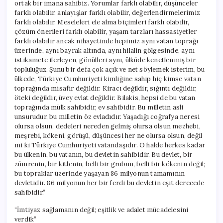
ortak bir imana sahibiz. Yorumlar farklı olabilir, düşünceler
farklı olabilir, anlayışlar farklı olabilir, değerlendirmelerimiz
farklı olabilir. Meseleleri ele alma biçimleri farklı olabilir,
çözüm önerileri farklı olabilir, yaşam tarzları hassasiyetler
farklı olabilir ancak nihayetinde hepimiz aynı vatan toprağı
üzerinde, aynı bayrak altında, aynı hilalin gölgesinde, aynı
istikamete ilerleyen, gönülleri aynı, ülküde kenetlenmiş bir
topluluğuz. Şunu bir defa çok açık ve net söylemek isterim, bu
ülkede, Türkiye Cumhuriyeti kimliğine sahip hiç kimse vatan
toprağında misafir değildir. Kiracı değildir, sığıntı değildir,
öteki değildir, üvey evlat değildir. Bilakis, hepsi de bu vatan
toprağında mülk sahibidir, ev sahibidir. Bu milletin asli
unsurudur, bu milletin öz evladıdır. Yaşadığı coğrafya neresi
olursa olsun, dedeleri nereden gelmiş olursa olsun mezhebi,
meşrebi, kökeni, görüşü, düşüncesi her ne olursa olsun, değil
mi ki Türkiye Cumhuriyeti vatandaşıdır. O halde herkes kadar
bu ülkenin, bu vatanın, bu devletin sahibidir. Bu devlet, bir
zümrenin, bir kitlenin, belli bir grubun, belli bir kökenin değil;
bu topraklar üzerinde yaşayan 86 milyonun tamamının
devletidir. 86 milyonun her bir ferdi bu devletin eşit derecede
sahibidir.”
“İmtiyaz sağlamanın değil; eşitlik ve adalet mücadelesini
verdik”