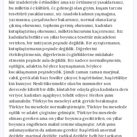
hür iradeleriyle örtündüler ama siz örtünmeyi yasaklarsınız,
bu milletin öz kültürü, öz geleneği olan giyim, kuşam tarzını
tesettürü yasaklarsanız, siz Anadolu kadının yaşmağına,
yazmasına, çarşafına hor bakarsınız, normal olana karşı
çıkmış olursunuz, toplumu germiş olursunuz, kadınları
kutuplaştırmış olursunuz, milletin huzurunu kaçırırsınız. Biz
kadınlarla birlikte on yıllar boyunca tesettür mücadelesi
verirken, bir imtiyazın peşinde değildik. Bir ayrıştırmanın,
kutuplaştırmanın peşinde değildik. Diğerlerini
ötekileştirmenin, diğerlerinin özgürlüklerine müdahale
etmenin peşinde asla değildik. Biz sadece normalleşmenin,
eşitliğin, adaletin, böylece kaynaşmanın, böylece
kucaklaşmanın peşindeydik. Şimdi zaman zaman marjinal,
cahil, geri kafalı bazı fosiller çıkıyor, başörtüsüne, başörtülüye
kin kusuyor. Nesli tükenmekte olan bu numuneler son
derecede kibirli bir dille, küstah bir edayla güya kadınlara ders
veriyor, kadınları aşağılıyor, tehdit ediyor. Herkes şunu
anlamalıdır, Türkiye bu meseleyi artık geride bırakmıştır.
Türkiye bu meselede normalleştirmiştir, Türkiye bu meselede
eşitlik ve adalet çizgisine gelmiştir, Türkiye bu meselede
olması gereken ama on yıllar boyunca geciktirilen, on yıllar
boyunca engellenen makul zemine ulaşmıştır. Artık şunu
anlamayanların da anlaması gerekir. Başörtüsü anormal
değildir, marjinal değildir, radikal değildir, belli bir tarikatın,