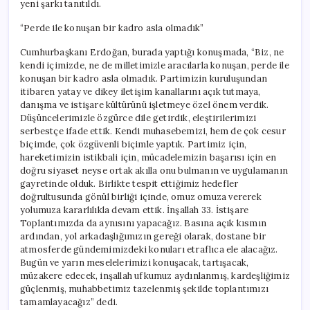
yeni şarkı tanıtıldı.
“Perde ile konuşan bir kadro asla olmadık”
Cumhurbaşkanı Erdoğan, burada yaptığı konuşmada, “Biz, ne
kendi içimizde, ne de milletimizle aracılarla konuşan, perde ile
konuşan bir kadro asla olmadık. Partimizin kuruluşundan
itibaren yatay ve dikey iletişim kanallarını açık tutmaya,
danışma ve istişare kültürünü işletmeye özel önem verdik.
Düşüncelerimizle özgürce dile getirdik, eleştirilerimizi
serbestçe ifade ettik. Kendi muhasebemizi, hem de çok cesur
biçimde, çok özgüvenli biçimle yaptık. Partimiz için,
hareketimizin istikbali için, mücadelemizin başarısı için en
doğru siyaset neyse ortak akılla onu bulmanın ve uygulamanın
gayretinde olduk. Birlikte tespit ettiğimiz hedefler
doğrultusunda gönül birliği içinde, omuz omuza vererek
yolumuza kararlılıkla devam ettik. İnşallah 33. İstişare
Toplantımızda da aynısını yapacağız. Basına açık kısmın
ardından, yol arkadaşlığımızın gereği olarak, dostane bir
atmosferde gündemimizdeki konuları etraflıca ele alacağız.
Bugün ve yarın meselelerimizi konuşacak, tartışacak,
müzakere edecek, inşallah ufkumuz aydınlanmış, kardeşliğimiz
güçlenmiş, muhabbetimiz tazelenmiş şekilde toplantımızı
tamamlayacağız” dedi.