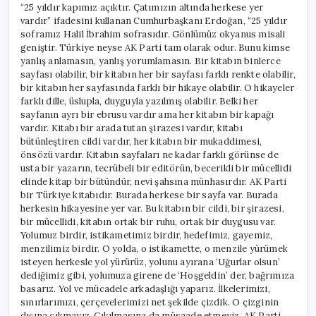
“25 yıldır kapımız açıktır. Çatımızın altında herkese yer
vardır” ifadesini kullanan Cumhurbaşkanı Erdoğan, “25 yıldır
soframız Halil İbrahim sofrasıdır. Gönlümüz okyanus misali
geniştir. Türkiye neyse AK Parti tam olarak odur. Bunu kimse
yanlış anlamasın, yanlış yorumlamasın. Bir kitabın binlerce
sayfası olabilir, bir kitabın her bir sayfası farklı renkte olabilir,
bir kitabın her sayfasında farklı bir hikaye olabilir. O hikayeler
farklı dille, üslupla, duyguyla yazılmış olabilir. Belki her
sayfanın ayrı bir ebrusu vardır ama her kitabın bir kapağı
vardır. Kitabı bir arada tutan şirazesi vardır, kitabı
bütünleştiren cildi vardır, her kitabın bir mukaddimesi,
önsözü vardır. Kitabın sayfaları ne kadar farklı görünse de
usta bir yazarın, tecrübeli bir editörün, becerikli bir mücellidi
elinde kitap bir bütündür, nevi şahsına münhasırdır. AK Parti
bir Türkiye kitabıdır. Burada herkese bir sayfa var. Burada
herkesin hikayesine yer var. Bu kitabın bir cildi, bir şirazesi,
bir mücellidi, kitabın ortak bir ruhu, ortak bir duygusu var.
Yolumuz birdir, istikametimiz birdir, hedefimiz, gayemiz,
menzilimiz birdir. O yolda, o istikamette, o menzile yürümek
isteyen herkesle yol yürürüz, yolunu ayırana ‘Uğurlar olsun’
dediğimiz gibi, yolumuza girene de ‘Hoşgeldin’ der, bağrımıza
basarız. Yol ve mücadele arkadaşlığı yaparız. İlkelerimizi,
sınırlarımızı, çerçevelerimizi net şekilde çizdik. O çizginin
dışına çıkmayız. Çıkılmasına da müsaade etmeyiz. AK Parti