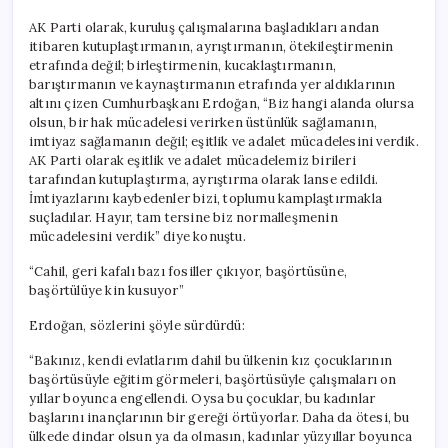
AK Parti olarak, kuruluş çalışmalarına başladıkları andan
itibaren kutuplaştırmanın, ayrıştırmanın, ötekileştirmenin
etrafında değil; birleştirmenin, kucaklaştırmanın,
barıştırmanın ve kaynaştırmanın etrafında yer aldıklarının
altını çizen Cumhurbaşkanı Erdoğan, “Biz hangi alanda olursa
olsun, bir hak mücadelesi verirken üstünlük sağlamanın,
imtiyaz sağlamanın değil; eşitlik ve adalet mücadelesini verdik.
AK Parti olarak eşitlik ve adalet mücadelemiz birileri
tarafından kutuplaştırma, ayrıştırma olarak lanse edildi.
İmtiyazlarını kaybedenler bizi, toplumu kamplaştırmakla
suçladılar. Hayır, tam tersine biz normalleşmenin
mücadelesini verdik” diye konuştu.
“Cahil, geri kafalı bazı fosiller çıkıyor, başörtüsüne,
başörtülüye kin kusuyor”
Erdoğan, sözlerini şöyle sürdürdü:
“Bakınız, kendi evlatlarım dahil bu ülkenin kız çocuklarının
başörtüsüyle eğitim görmeleri, başörtüsüyle çalışmaları on
yıllar boyunca engellendi. Oysa bu çocuklar, bu kadınlar
başlarını inançlarının bir gereği örtüyorlar. Daha da ötesi, bu
ülkede dindar olsun ya da olmasın, kadınlar yüzyıllar boyunca