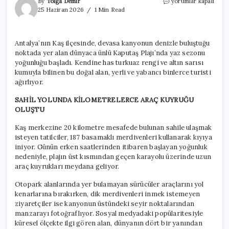
Dağların
By
Tolga Demir
yorumlar kapalı
yarıldığı
25 Haziran 2026
1 Min Read
yerdeki
gizli
cennet:
Antalya’nın Kaş ilçesinde, devasa kanyonun denizle buluştuğu
Sezon
noktada yer alan dünyaca ünlü Kaputaş Plajı’nda yaz sezonu
açıldı,
giden
yoğunluğu başladı. Kendine has turkuaz rengi ve altın sarısı
dönemiyor
kumuyla bilinen bu doğal alan, yerli ve yabancı binlerce turisti
için
ağırlıyor.
SAHİL YOLUNDA KİLOMETRELERCE ARAÇ KUYRUĞU
OLUŞTU
Kaş merkezine 20 kilometre mesafede bulunan sahile ulaşmak
isteyen tatilciler, 187 basamaklı merdivenleri kullanarak kıyıya
iniyor. Günün erken saatlerinden itibaren başlayan yoğunluk
nedeniyle, plajın üst kısmından geçen karayolu üzerinde uzun
araç kuyrukları meydana geliyor.
Otopark alanlarında yer bulamayan sürücüler araçlarını yol
kenarlarına bırakırken, dik merdivenleri inmek istemeyen
ziyaretçiler ise kanyonun üstündeki seyir noktalarından
manzarayı fotoğraflıyor. Sosyal medyadaki popülaritesiyle
küresel ölçekte ilgi gören alan, dünyanın dört bir yanından