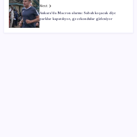
Next
Ankara’da Macron alarmı: Sabah koşacak diye
parklar kapatılıyor, gecekondular gizleniyor
SON YAZILAR
ABD, İran bağlantılı kripto para borsasına yaptırım
uyguladı
İYİ Parti’den ‘çerçeve yasa’ hamlesi: Komisyon’dan
canlı yayın açtı