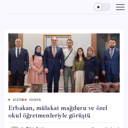
Skip
to
content
EĞITIM
HABER
Erbakan, mülakat mağduru ve özel
okul öğretmenleriyle görüştü