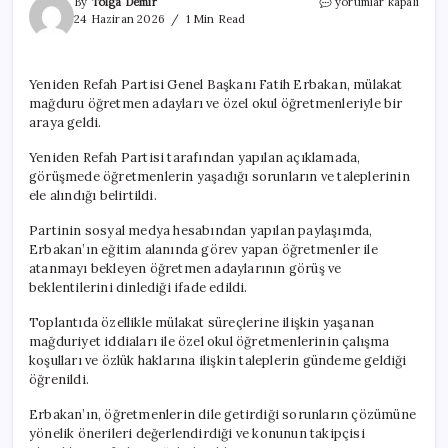
Erbakan,
By
Tolga Demir
yorumlar kapalı
mülakat
24 Haziran 2026
1 Min Read
mağduru
ve
özel
Yeniden Refah Partisi Genel Başkanı Fatih Erbakan, mülakat
okul
mağduru öğretmen adayları ve özel okul öğretmenleriyle bir
öğretmenleriyle
görüştü
araya geldi.
için
Yeniden Refah Partisi tarafından yapılan açıklamada,
görüşmede öğretmenlerin yaşadığı sorunların ve taleplerinin
ele alındığı belirtildi.
Partinin sosyal medya hesabından yapılan paylaşımda,
Erbakan’ın eğitim alanında görev yapan öğretmenler ile
atanmayı bekleyen öğretmen adaylarının görüş ve
beklentilerini dinlediği ifade edildi.
Toplantıda özellikle mülakat süreçlerine ilişkin yaşanan
mağduriyet iddiaları ile özel okul öğretmenlerinin çalışma
koşulları ve özlük haklarına ilişkin taleplerin gündeme geldiği
öğrenildi.
Erbakan’ın, öğretmenlerin dile getirdiği sorunların çözümüne
yönelik önerileri değerlendirdiği ve konunun takipçisi