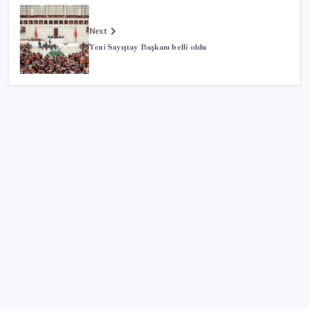
Next
Yeni Sayıştay Başkanı belli oldu
SON YAZILAR
Bilecik’te Şeftali ve Nektarin Hasadı Başladı
Üreticilere hasadı hemen durdurun çağrısı yapıldı
Futbol hocasından çocuklara iğrenç taciz! Mide
bulandıran mesajlar