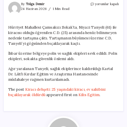
Kiracı
By
Tolga Demir
yorumlar kapalı
dehşeti:
24 Haziran 2026
1 Min Read
25
yaşındaki
kiracı,
Hürriyet Mahallesi Çamsakızı Sokak’ta, Niyazi Tanyeli (61) ile
ev
kiracısı olduğu öğrenilen C.D. (25) arasında henüz bilinmeyen
sahibini
bıçaklayarak
nedenle tartışma çıktı. Tartışmanın büyümesi üzerine C.D,
öldürdü
Tanyeli’yi göğsünden bıçaklayarak kaçtı.
için
İhbar üzerine bölgeye polis ve sağlık ekipleri sevk edildi. Polis
ekipleri, sokakta güvenlik önlemi aldı.
Ağır yaralanan Tanyeli, sağlık ekiplerince kaldırıldığı Kartal
Dr. Lütfi Kırdar Eğitim ve Araştırma Hastanesinde
müdahaleye rağmen kurtarılamadı.
The post
Kiracı dehşeti: 25 yaşındaki kiracı, ev sahibini
bıçaklayarak öldürdü
appeared first on
Kilis Egitim
.