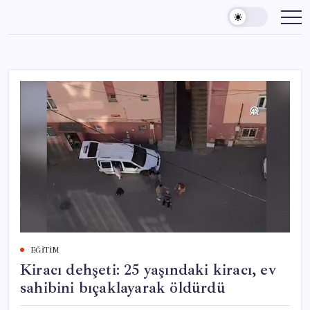
Skip
to
content
EĞITIM
Kiracı dehşeti: 25 yaşındaki kiracı, ev
sahibini bıçaklayarak öldürdü