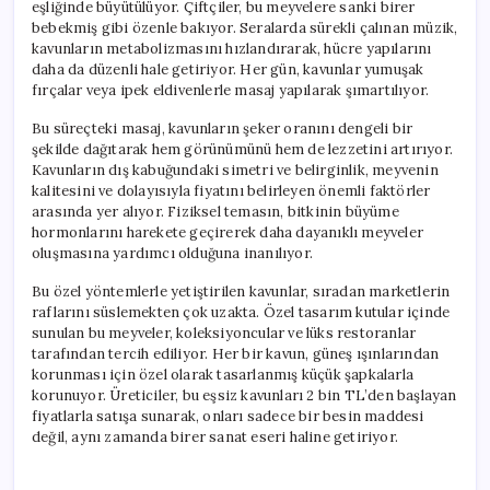
eşliğinde büyütülüyor. Çiftçiler, bu meyvelere sanki birer
bebekmiş gibi özenle bakıyor. Seralarda sürekli çalınan müzik,
kavunların metabolizmasını hızlandırarak, hücre yapılarını
daha da düzenli hale getiriyor. Her gün, kavunlar yumuşak
fırçalar veya ipek eldivenlerle masaj yapılarak şımartılıyor.
Bu süreçteki masaj, kavunların şeker oranını dengeli bir
şekilde dağıtarak hem görünümünü hem de lezzetini artırıyor.
Kavunların dış kabuğundaki simetri ve belirginlik, meyvenin
kalitesini ve dolayısıyla fiyatını belirleyen önemli faktörler
arasında yer alıyor. Fiziksel temasın, bitkinin büyüme
hormonlarını harekete geçirerek daha dayanıklı meyveler
oluşmasına yardımcı olduğuna inanılıyor.
Bu özel yöntemlerle yetiştirilen kavunlar, sıradan marketlerin
raflarını süslemekten çok uzakta. Özel tasarım kutular içinde
sunulan bu meyveler, koleksiyoncular ve lüks restoranlar
tarafından tercih ediliyor. Her bir kavun, güneş ışınlarından
korunması için özel olarak tasarlanmış küçük şapkalarla
korunuyor. Üreticiler, bu eşsiz kavunları 2 bin TL’den başlayan
fiyatlarla satışa sunarak, onları sadece bir besin maddesi
değil, aynı zamanda birer sanat eseri haline getiriyor.