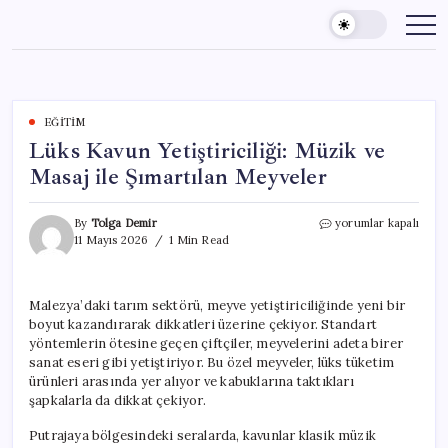
Skip
to
content
EĞITIM
Lüks Kavun Yetiştiriciliği: Müzik ve
Masaj ile Şımartılan Meyveler
Lüks
By
Tolga Demir
yorumlar kapalı
Kavun
11 Mayıs 2026
1 Min Read
Yetiştiriciliği:
Müzik
ve
Malezya’daki tarım sektörü, meyve yetiştiriciliğinde yeni bir
Masaj
boyut kazandırarak dikkatleri üzerine çekiyor. Standart
ile
Şımartılan
yöntemlerin ötesine geçen çiftçiler, meyvelerini adeta birer
Meyveler
sanat eseri gibi yetiştiriyor. Bu özel meyveler, lüks tüketim
için
ürünleri arasında yer alıyor ve kabuklarına taktıkları
şapkalarla da dikkat çekiyor.
Putrajaya bölgesindeki seralarda, kavunlar klasik müzik