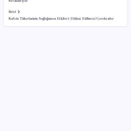
Sevindiriyor
Next
Kafein Tüketiminin Sağlığımıza Etkileri: Dikkat Edilmesi Gerekenler
SON YAZILAR
Milyonların Gözü TBMM’de: Kademeli emeklilik
çıkacak mı, kimleri kapsıyor?
‘Çerçeve yasa’nın Meclis’e gelmesine saatler kala
Devlet Bahçeli’den kritik açıklama: ‘Öcalan umuda,
Ahmetler göreve, Demirtaş evine dönmelidir’