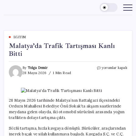
Skip
to
content
EĞITIM
Malatya’da Trafik Tartışması Kanlı
Bitti
Malatya’da
By
Tolga Demir
yorumlar kapalı
Trafik
28 Mayıs 2026
1 Min Read
Tartışması
Kanlı
Bitti
için
28 Mayıs 2026 tarihinde Malatya’nın Battalgazi ilçesindeki
Orduzu Mahallesi Belediye Önü Sokak’ta akşam saatlerinde
meydana gelen olayda, iki otomobil sürücüsü arasında yoğun
trafikten dolayı tartışma çıktı.
Sözlü tartışma, hızla kavgaya dönüştü. Sürücüler, araçlarından
inerek bıçak ve silah kullanmaya başladı. Kavgada S.Ç. ve C.Ç.