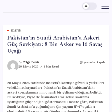
Skip
to
content
EĞITIM
Pakistan’ın Suudi Arabistan’a Askeri
Güç Sevkiyatı: 8 Bin Asker ve 16 Savaş
Uçağı
Pakistan’ın
By
Tolga Demir
yorumlar kapalı
Suudi
20 Mayıs 2026
1 Min Read
Arabistan’a
Askeri
Güç
20 Mayıs 2026 tarihinde Reuters’a konuşan güvenlik yetkilileri
Sevkiyatı:
ve hükümet kaynakları, Pakistan’ın Suudi Arabistan’daki
8
Bin
askeri konuşlanmasının önemli bir gelişme olduğunu belirtti.
Asker
Bu sevkiyat, Riyad ile İslamabad arasındaki savunma
ve
işbirliğinin güçlendiğini göstermekte. Habere göre, Pakistan,
16
Suudi Arabistan’a çoğunluğunu Çin yapımı JF-17 uçakları
Savaş
oluşturduğu 16 savaş uçağı göndermiş durumda. Ayrıca, iki