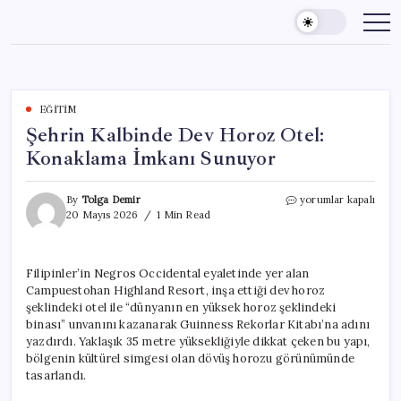
Skip
to
content
EĞITIM
Şehrin Kalbinde Dev Horoz Otel:
Konaklama İmkanı Sunuyor
Şehrin
By
Tolga Demir
yorumlar kapalı
Kalbinde
20 Mayıs 2026
1 Min Read
Dev
Horoz
Otel:
Filipinler’in Negros Occidental eyaletinde yer alan
Konaklama
Campuestohan Highland Resort, inşa ettiği dev horoz
İmkanı
Sunuyor
şeklindeki otel ile “dünyanın en yüksek horoz şeklindeki
için
binası” unvanını kazanarak Guinness Rekorlar Kitabı’na adını
yazdırdı. Yaklaşık 35 metre yüksekliğiyle dikkat çeken bu yapı,
bölgenin kültürel simgesi olan dövüş horozu görünümünde
tasarlandı.