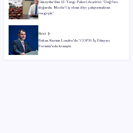
Günaydın’dan 12. Yargı Paketi eleştirisi: ‘Dağ fare
doğurdu. Meclis’i iş olsun diye çalıştırmaktan
vazgeçin’
Next
Bakan Kurum Londra’da ‘COP31 İş Dünyası
Forumu’nda konuştu
SON YAZILAR
MacBook Ultra için Geri Sayım Başladı: İşte