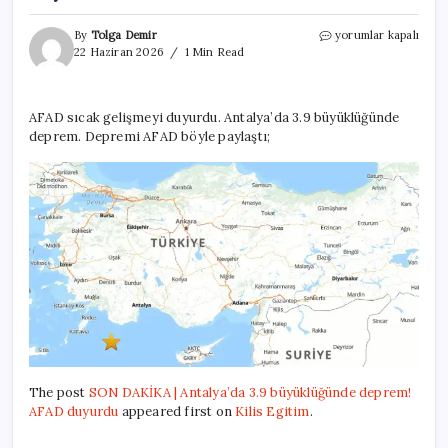
SON
By
Tolga Demir
yorumlar kapalı
DAKİKA
22 Haziran 2026
1 Min Read
|
Antalya’da
3.9
AFAD sıcak gelişmeyi duyurdu. Antalya’da 3.9 büyüklüğünde
büyüklüğünde
deprem. Depremi AFAD böyle paylaştı;
deprem!
AFAD
duyurdu
için
The post
SON DAKİKA | Antalya’da 3.9 büyüklüğünde deprem!
AFAD duyurdu
appeared first on
Kilis Egitim
.