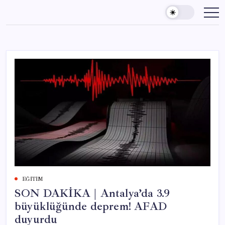
Skip
to
content
EĞITIM
SON DAKİKA | Antalya’da 3.9
büyüklüğünde deprem! AFAD
duyurdu