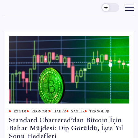
Skip
to
content
EĞITIM
EKONOMI
HABER
SAĞLIK
TEKNOLOJI
Standard Chartered’dan Bitcoin İçin
Bahar Müjdesi: Dip Görüldü, İşte Yıl
Sonu Hedefleri