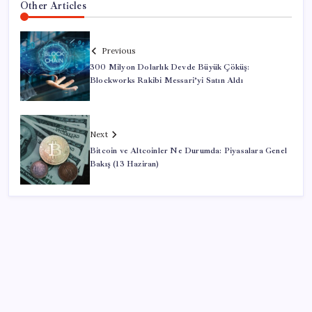
Other Articles
Previous
300 Milyon Dolarlık Devde Büyük Çöküş:
Blockworks Rakibi Messari’yi Satın Aldı
Next
Bitcoin ve Altcoinler Ne Durumda: Piyasalara Genel
Bakış (13 Haziran)