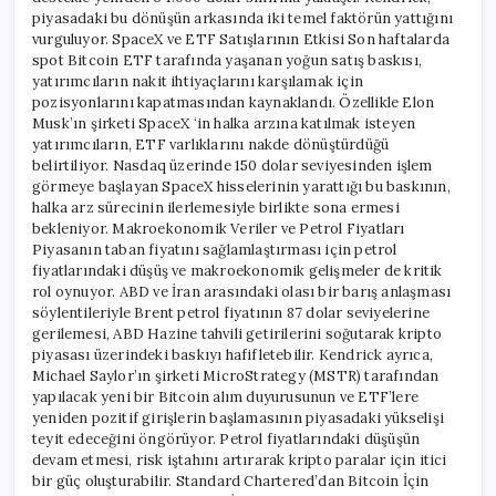
piyasadaki bu dönüşün arkasında iki temel faktörün yattığını
vurguluyor. SpaceX ve ETF Satışlarının Etkisi Son haftalarda
spot Bitcoin ETF tarafında yaşanan yoğun satış baskısı,
yatırımcıların nakit ihtiyaçlarını karşılamak için
pozisyonlarını kapatmasından kaynaklandı. Özellikle Elon
Musk’ın şirketi SpaceX ‘in halka arzına katılmak isteyen
yatırımcıların, ETF varlıklarını nakde dönüştürdüğü
belirtiliyor. Nasdaq üzerinde 150 dolar seviyesinden işlem
görmeye başlayan SpaceX hisselerinin yarattığı bu baskının,
halka arz sürecinin ilerlemesiyle birlikte sona ermesi
bekleniyor. Makroekonomik Veriler ve Petrol Fiyatları
Piyasanın taban fiyatını sağlamlaştırması için petrol
fiyatlarındaki düşüş ve makroekonomik gelişmeler de kritik
rol oynuyor. ABD ve İran arasındaki olası bir barış anlaşması
söylentileriyle Brent petrol fiyatının 87 dolar seviyelerine
gerilemesi, ABD Hazine tahvili getirilerini soğutarak kripto
piyasası üzerindeki baskıyı hafifletebilir. Kendrick ayrıca,
Michael Saylor’ın şirketi MicroStrategy (MSTR) tarafından
yapılacak yeni bir Bitcoin alım duyurusunun ve ETF’lere
yeniden pozitif girişlerin başlamasının piyasadaki yükselişi
teyit edeceğini öngörüyor. Petrol fiyatlarındaki düşüşün
devam etmesi, risk iştahını artırarak kripto paralar için itici
bir güç oluşturabilir. Standard Chartered’dan Bitcoin İçin