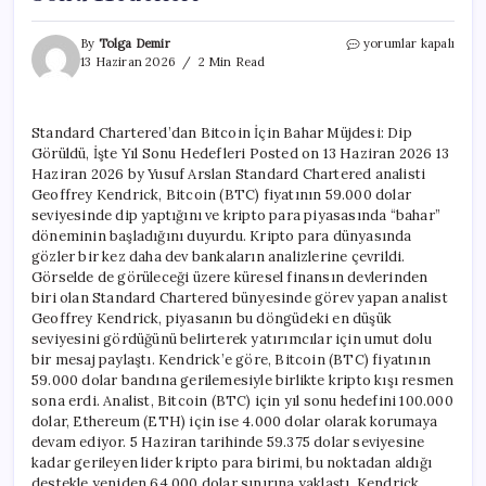
Standard
By
Tolga Demir
yorumlar kapalı
Chartered’dan
13 Haziran 2026
2 Min Read
Bitcoin
İçin
Bahar
Standard Chartered’dan Bitcoin İçin Bahar Müjdesi: Dip
Müjdesi:
Görüldü, İşte Yıl Sonu Hedefleri Posted on 13 Haziran 2026 13
Dip
Görüldü,
Haziran 2026 by Yusuf Arslan Standard Chartered analisti
İşte
Geoffrey Kendrick, Bitcoin (BTC) fiyatının 59.000 dolar
Yıl
seviyesinde dip yaptığını ve kripto para piyasasında “bahar”
Sonu
döneminin başladığını duyurdu. Kripto para dünyasında
Hedefleri
gözler bir kez daha dev bankaların analizlerine çevrildi.
için
Görselde de görüleceği üzere küresel finansın devlerinden
biri olan Standard Chartered bünyesinde görev yapan analist
Geoffrey Kendrick, piyasanın bu döngüdeki en düşük
seviyesini gördüğünü belirterek yatırımcılar için umut dolu
bir mesaj paylaştı. Kendrick’e göre, Bitcoin (BTC) fiyatının
59.000 dolar bandına gerilemesiyle birlikte kripto kışı resmen
sona erdi. Analist, Bitcoin (BTC) için yıl sonu hedefini 100.000
dolar, Ethereum (ETH) için ise 4.000 dolar olarak korumaya
devam ediyor. 5 Haziran tarihinde 59.375 dolar seviyesine
kadar gerileyen lider kripto para birimi, bu noktadan aldığı
destekle yeniden 64.000 dolar sınırına yaklaştı. Kendrick,