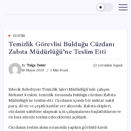
Skip
to
content
EĞITIM
Temizlik Görevlisi Bulduğu Cüzdanı
Zabıta Müdürlüğü’ne Teslim Etti
Temizlik
By
Tolga Demir
yorumlar kapalı
Görevlisi
18 Mayıs 2026
1 Min Read
Bulduğu
Cüzdanı
Zabıta
Bilecik Belediyesi Temizlik İşleri Müdürlüğü’nde çalışan
Müdürlüğü’ne
Mehmet Keskin, temizlik sırasında bulduğu cüzdanı Zabıta
Teslim
Etti
Müdürlüğü’ne teslim etti. Cüzdanın içinde bir miktar nakit
için
para, döviz ve çeşitli kartlar yer alıyordu. Zabıta ekipleri,
cüzdanın sahibine ulaşmak için çalışmalarını başlattıklarını ve
en kısa sürede teslim edeceklerini açıkladı.
Cüzdanın teslim alımı sırasında yapılan görüntü kaydı