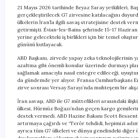
21 Mayıs 2026 tarihinde Beyaz Saray yetkilileri, 
gerçekleştirilecek G7 zirvesine katılacağını duyurd
ülkelerin İran’la ilgili savaş stratejisine destek v
getirmişti. Évian-les-Bains şehrinde 15-17 Haziran
yerine gelecekteki iş birlikleri için bir temel olu
gününü kutlayacak.
ABD Başkanı, zirvede yapay zeka teknolojilerinin ya
azaltma gibi önemli konular üzerinde durmayı planlı
sağlamak amacıyla nasıl entegre edileceği, uyuşturu
da gündemde yer alıyor. Fransa Cumhurbaşkanı E
zirve sonrası Versay Sarayı’nda muhteşem bir ak
İran savaşı, ABD ile G7 müttefikleri arasındaki iliş
ülkesi, Hürmüz Boğazı’ndan geçen kargo gemilerin
destek vermedi. ABD Hazine Bakanı Scott Bessent, 
artırmaya çağırdı ve “Terör tehdidi, hepimizi adım
ayrıca tüm G7 ülkeleri ve dünya genelindeki diğer 