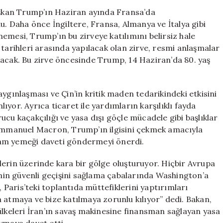
Yeniden
Başkan Trump’ın Haziran ayında Fransa’da
Güçlendirmek
u. Daha önce İngiltere, Fransa, Almanya ve İtalya gibi
İçin
ermemesi, Trump’ın bu zirveye katılımını belirsiz hale
G7
 tarihleri arasında yapılacak olan zirve, resmi anlaşmalar
Zirvesi’nde
şturacak. Bu zirve öncesinde Trump, 14 Haziran’da 80. yaş
Buluşacak
için
ygınlaşması ve Çin’in kritik maden tedarikindeki etkisini
yor. Ayrıca ticaret ile yardımların karşılıklı fayda
cu kaçakçılığı ve yasa dışı göçle mücadele gibi başlıklar
mmanuel Macron, Trump’ın ilgisini çekmek amacıyla
şam yemeği daveti göndermeyi önerdi.
kilerin üzerinde kara bir gölge oluşturuyor. Hiçbir Avrupa
in güvenli geçişini sağlama çabalarında Washington’a
Paris’teki toplantıda müttefiklerini yaptırımları
 atmaya ve bize katılmaya zorunlu kılıyor” dedi. Bakan,
ülkeleri İran’ın savaş makinesine finansman sağlayan yasa