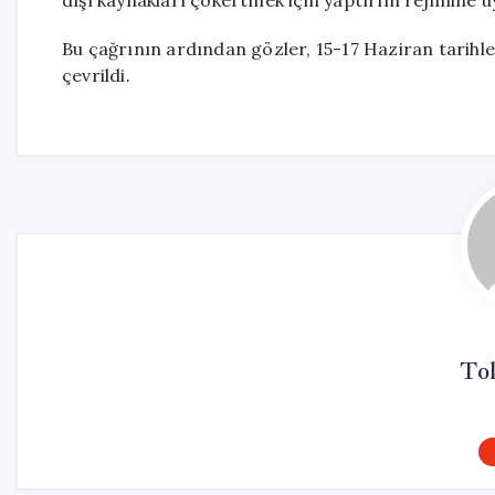
dışı kaynakları çökertmek için yaptırım rejimine u
Bu çağrının ardından gözler, 15-17 Haziran tarihle
çevrildi.
To