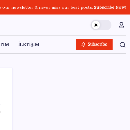
o our newsletter & never miss our best posts.
Subscribe Now!
TIM
İLETİŞİM
Subscribe
SON YAZILAR
ı
İYİ Parti’den ‘çerçeve yasa’ hamlesi:
Komisyon’dan canlı yayın açtı