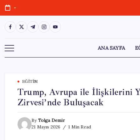
Skip
-
to
content
https://www.facebook.com/
https://twitter.com/
https://t.me/
https://www.instagram.com/
https://youtube.com/
ANA SAYFA
E
EĞITIM
Trump, Avrupa ile İlişkilerini
Zirvesi’nde Buluşacak
By
Tolga Demir
21 Mayıs 2026
1 Min Read