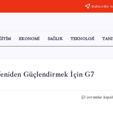
Subscribe t
ĞİTİM
EKONOMİ
SAĞLIK
TEKNOLOJİ
TANI
 Yeniden Güçlendirmek İçin G7
Trump,
yorumlar kapal
Avrupa
ile
İlişkilerini