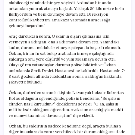
olabileceği yönünde bir şey söyledi. Ardından bir anda
arkamdan yumruk atmaya başladı. Yaklaşık 80 kilometre hızla
ilerliyordum ve beni dövmeye devam etti. Direksiyon
kontrolünü kaybettim, ama kaza yapmadan aracı sağa
çekmeyi başardım.”
Araç durduktan sonra, Özkan’ın dışarı çıkmasına izin
vermeyen saldırgan, ona saldırmaya devam etti. Yanındaki
kadın, duruma müdahale etmeye çalışsa da başarılı olamadı.
Özkan, bir an fırsat bulup arabadan inmeye çalıştığında,
saldırgan onu yere düşürdü ve yumruklamaya devam etti.
Olayı gören vatandaşlar, durumu polise bildirdi ve Özkan,
ambulansla Serik Devlet Hastanesi’ne kaldırıldı. Hastanede 7-
8 saat gözlem altında tutulduktan sonra, saldırgan hakkında
şikayette bulundu.
Özkan, darbeden sorumlu kişinin Litvanyalı boksör Robertas
Kotas olduğunu öğrendiğinde, polisin kendisine, “Bu şahsın
elinden nasıl kurtuldun?” dediklerini söyledi. “O an, şahsın
milli boksör olduğunu öğrendim. Avukatım aracılığıyla maddi
ve manevi tazminat davası açtım” diye ekledi.
Özkan, bu saldırının sadece kendisine değil, araçta bulunan
diğer insanlara da zarar verebilecek bir durum olduğunu ifade