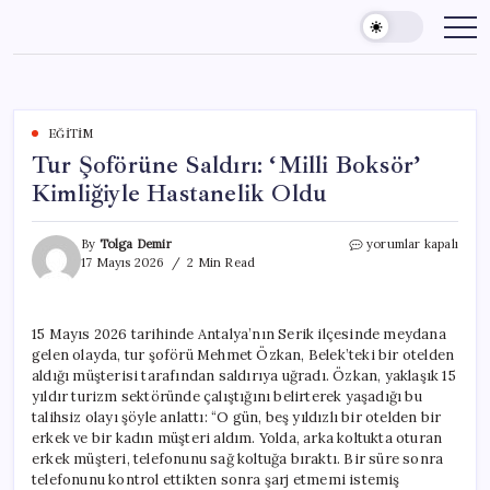
Skip
to
content
EĞITIM
Tur Şoförüne Saldırı: ‘Milli Boksör’
Kimliğiyle Hastanelik Oldu
Tur
By
Tolga Demir
yorumlar kapalı
Şoförüne
17 Mayıs 2026
2 Min Read
Saldırı:
‘Milli
Boksör’
15 Mayıs 2026 tarihinde Antalya’nın Serik ilçesinde meydana
Kimliğiyle
gelen olayda, tur şoförü Mehmet Özkan, Belek’teki bir otelden
Hastanelik
Oldu
aldığı müşterisi tarafından saldırıya uğradı. Özkan, yaklaşık 15
için
yıldır turizm sektöründe çalıştığını belirterek yaşadığı bu
talihsiz olayı şöyle anlattı: “O gün, beş yıldızlı bir otelden bir
erkek ve bir kadın müşteri aldım. Yolda, arka koltukta oturan
erkek müşteri, telefonunu sağ koltuğa bıraktı. Bir süre sonra
telefonunu kontrol ettikten sonra şarj etmemi istemiş