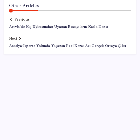
Other Articles
Previous
Artvin’de Kış Uykusundan Uyanan Bozayıların Karla Dansı
Next
Antalya-Isparta Yolunda Yaşanan Feci Kaza: Acı Gerçek Ortaya Çıktı
SON YAZILAR
Honor Yeni Logosu ve Dare to Be Sloganıyla
Büyüyor