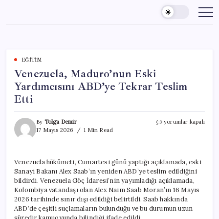
Skip
to
content
EĞITIM
Venezuela, Maduro’nun Eski
Yardımcısını ABD’ye Tekrar Teslim
Etti
Venezuela,
By
Tolga Demir
yorumlar kapalı
Maduro’nun
17 Mayıs 2026
1 Min Read
Eski
Yardımcısını
ABD’ye
Venezuela hükümeti, Cumartesi günü yaptığı açıklamada, eski
Tekrar
Sanayi Bakanı Alex Saab’ın yeniden ABD’ye teslim edildiğini
Teslim
Etti
bildirdi. Venezuela Göç İdaresi’nin yayımladığı açıklamada,
için
Kolombiya vatandaşı olan Alex Naim Saab Moran’ın 16 Mayıs
2026 tarihinde sınır dışı edildiği belirtildi. Saab hakkında
ABD’de çeşitli suçlamaların bulunduğu ve bu durumun uzun
süredir kamuoyunda bilindiği ifade edildi.