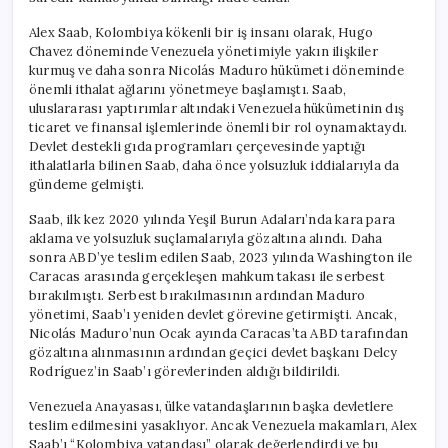
Alex Saab, Kolombiya kökenli bir iş insanı olarak, Hugo
Chavez döneminde Venezuela yönetimiyle yakın ilişkiler
kurmuş ve daha sonra Nicolás Maduro hükümeti döneminde
önemli ithalat ağlarını yönetmeye başlamıştı. Saab,
uluslararası yaptırımlar altındaki Venezuela hükümetinin dış
ticaret ve finansal işlemlerinde önemli bir rol oynamaktaydı.
Devlet destekli gıda programları çerçevesinde yaptığı
ithalatlarla bilinen Saab, daha önce yolsuzluk iddialarıyla da
gündeme gelmişti.
Saab, ilk kez 2020 yılında Yeşil Burun Adaları’nda kara para
aklama ve yolsuzluk suçlamalarıyla gözaltına alındı. Daha
sonra ABD’ye teslim edilen Saab, 2023 yılında Washington ile
Caracas arasında gerçekleşen mahkum takası ile serbest
bırakılmıştı. Serbest bırakılmasının ardından Maduro
yönetimi, Saab’ı yeniden devlet görevine getirmişti. Ancak,
Nicolás Maduro’nun Ocak ayında Caracas’ta ABD tarafından
gözaltına alınmasının ardından geçici devlet başkanı Delcy
Rodríguez’in Saab’ı görevlerinden aldığı bildirildi.
Venezuela Anayasası, ülke vatandaşlarının başka devletlere
teslim edilmesini yasaklıyor. Ancak Venezuela makamları, Alex
Saab’ı “Kolombiya vatandaşı” olarak değerlendirdi ve bu