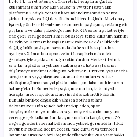
1.740 TL ücret isteniyor. X ücretsiz hesapların günlük
kullanımını sınırlıyor Elon Musk’ın Twitter’ı satın alıp
platformu X adıyla yeniden konumlandırmasından sonra
şirket, birçok özelliği ücretli aboneliklere bağladı . Mavi onay
işareti, gönderi düzenleme, uzun metin paylaşımı, reklam gelir
paylaşımı ve daha yüksek görünürlük X Premium paketleriyle
öne çıktı. Yeni gönderi sınırı, bu listeye temel kullanım hakkını
da ekliyor. Ücretsiz hesaplar artık yalnızca ek özelliklerde
değil, günlük paylaşım sayısında da ücretli hesaplardan
ayrılıyor. X, bu adımı spam ve bot hesaplarla mücadele
gerekçesiyle açıklayabilir. Şirketin Yardım Merkezi, teknik
sınırların platform yükünü azaltmaya ve hata sayfalarını
düşürmeye yardımcı olduğunu belirtiyor . Üretken yapay zeka
araçlarının yaygınlaşması, otomatik yanıtları ve sahte
etkileşim ağlarını sosyal platformlar için daha zor bir sorun
hâline getirdi. Bu nedenle paylaşım sınırları, kötü niyetli
hesapların seri içerik üretmesini daha zahmetli kılabilir.
Bununla birlikte değişiklik yalnızca bot hesaplara
dokunmuyor. Gün içinde haber takip eden, spor
karşılaşmalarını yorumlayan veya müşteri sorularına yanıt
veren gerçek kullanıcılar da aynı sınırlarla karşılaşıyor . 50
özgün gönderi, normal kullanımda yüksek görünebilir; fakat
büyük bir etkinlik, seçim gecesi, maç günü veya teknoloji
lansmanı sırasında hızlı biçimde tükenebilir. 200 yanıt hakkı