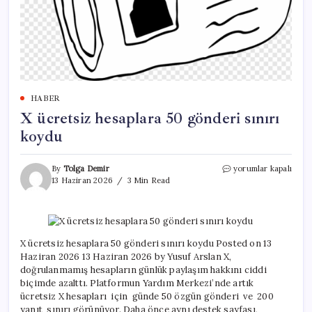
HABER
X ücretsiz hesaplara 50 gönderi sınırı
koydu
X
By
Tolga Demir
yorumlar kapalı
ücretsiz
13 Haziran 2026
3 Min Read
hesaplara
50
gönderi
sınırı
koydu
X ücretsiz hesaplara 50 gönderi sınırı koydu Posted on 13
için
Haziran 2026 13 Haziran 2026 by Yusuf Arslan X,
doğrulanmamış hesapların günlük paylaşım hakkını ciddi
biçimde azalttı. Platformun Yardım Merkezi’nde artık
ücretsiz X hesapları için günde 50 özgün gönderi ve 200
yanıt sınırı görünüyor. Daha önce aynı destek sayfası,