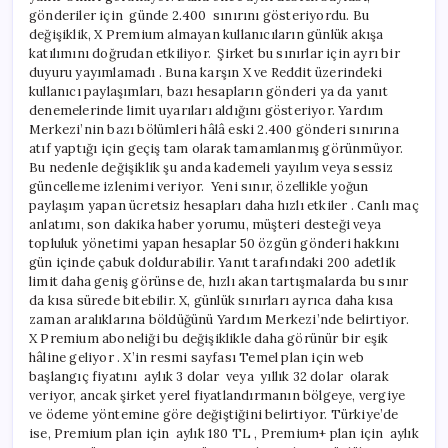
gönderiler için günde 2.400 sınırını gösteriyordu. Bu
değişiklik, X Premium almayan kullanıcıların günlük akışa
katılımını doğrudan etkiliyor. Şirket bu sınırlar için ayrı bir
duyuru yayımlamadı . Buna karşın X ve Reddit üzerindeki
kullanıcı paylaşımları, bazı hesapların gönderi ya da yanıt
denemelerinde limit uyarıları aldığını gösteriyor. Yardım
Merkezi’nin bazı bölümleri hâlâ eski 2.400 gönderi sınırına
atıf yaptığı için geçiş tam olarak tamamlanmış görünmüyor.
Bu nedenle değişiklik şu anda kademeli yayılım veya sessiz
güncelleme izlenimi veriyor. Yeni sınır, özellikle yoğun
paylaşım yapan ücretsiz hesapları daha hızlı etkiler . Canlı maç
anlatımı, son dakika haber yorumu, müşteri desteği veya
topluluk yönetimi yapan hesaplar 50 özgün gönderi hakkını
gün içinde çabuk doldurabilir. Yanıt tarafındaki 200 adetlik
limit daha geniş görünse de, hızlı akan tartışmalarda bu sınır
da kısa sürede bitebilir. X, günlük sınırları ayrıca daha kısa
zaman aralıklarına böldüğünü Yardım Merkezi’nde belirtiyor.
X Premium aboneliği bu değişiklikle daha görünür bir eşik
hâline geliyor . X’in resmi sayfası Temel plan için web
başlangıç fiyatını aylık 3 dolar veya yıllık 32 dolar olarak
veriyor, ancak şirket yerel fiyatlandırmanın bölgeye, vergiye
ve ödeme yöntemine göre değiştiğini belirtiyor. Türkiye’de
ise, Premium plan için aylık 180 TL , Premium+ plan için aylık