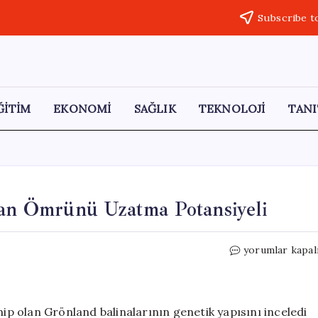
Subscribe t
ĞİTİM
EKONOMİ
SAĞLIK
TEKNOLOJİ
TANI
san Ömrünü Uzatma Potansiyeli
Balinaların
yorumlar kapal
Genetik
Mirası:
İnsan
Ömrünü
hip olan Grönland balinalarının genetik yapısını inceledi