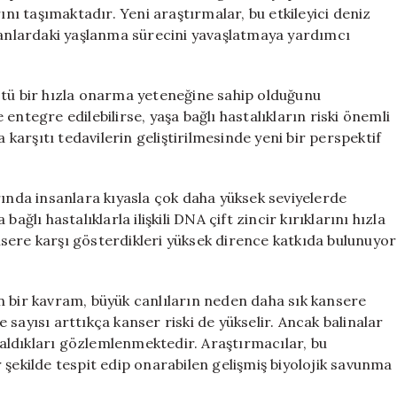
Uzatma
ı taşımaktadır. Yeni araştırmalar, bu etkileyici deniz
Potansiyeli
nlardaki yaşlanma sürecini yavaşlatmaya yardımcı
için
stü bir hızla onarma yeteneğine sahip olduğunu
entegre edilebilirse, yaşa bağlı hastalıkların riski önemli
a karşıtı tedavilerin geliştirilmesinde yeni bir perspektif
rında insanlara kıyasla çok daha yüksek seviyelerde
 bağlı hastalıklarla ilişkili DNA çift zincir kırıklarını hızla
sere karşı gösterdikleri yüksek dirence katkıda bulunuyor
n bir kavram, büyük canlıların neden daha sık kansere
sayısı arttıkça kanser riski de yükselir. Ancak balinalar
 kaldıkları gözlemlenmektedir. Araştırmacılar, bu
 şekilde tespit edip onarabilen gelişmiş biyolojik savunma