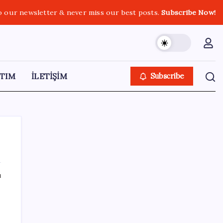
o our newsletter & never miss our best posts.
Subscribe Now!
TIM
İLETİŞİM
Subscribe
ı
SON YAZILAR
Honor Yeni Logosu ve Dare to Be
Sloganıyla Büyüyor