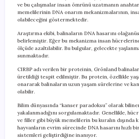
ve bu çalışmalar insan ömrünü uzatmanın anahtarın
memelilerinin DNA onarım mekanizmalarının, insa
olabileceğini göstermektedir.
Araştırma ekibi, balinaların DNA hasarını olağanü
belirlemiştir. Eğer bu mekanizma insan hücrelerine 
ölçüde azaltılabilir. Bu bulgular, gelecekte yaşlanm
sunmaktadır.
CIRBP adı verilen bir proteinin, Grönland balinala
üretildiği tespit edilmiştir. Bu protein, özellikle yaşa
onararak balinaların uzun yaşam sürelerine ve kan
olabilir.
Bilim dünyasında “kanser paradoksu” olarak biline
yakalanmadığını sorgulamaktadır. Genellikle, hücre 
ve filler gibi büyük memelilerin bu kuralın dışında
hayvanların evrim sürecinde DNA hasarını hızlı bir
sistemleri geliştirdiğine inanıyor.