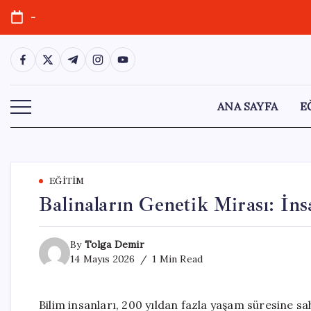
Skip
-
to
content
https://www.facebook.com/
https://twitter.com/
https://t.me/
https://www.instagram.com/
https://youtube.com/
ANA SAYFA
E
EĞITIM
Balinaların Genetik Mirası: İn
By
Tolga Demir
14 Mayıs 2026
1 Min Read
Bilim insanları, 200 yıldan fazla yaşam süresine sa