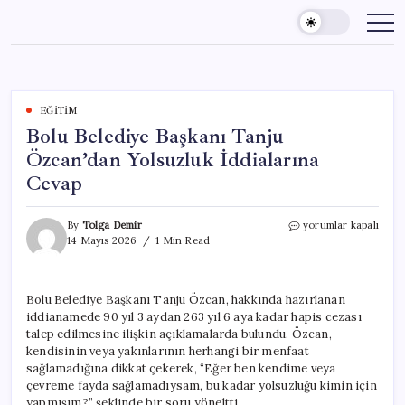
Skip
to
content
EĞITIM
Bolu Belediye Başkanı Tanju
Özcan’dan Yolsuzluk İddialarına
Cevap
Bolu
By
Tolga Demir
yorumlar kapalı
Belediye
14 Mayıs 2026
1 Min Read
Başkanı
Tanju
Özcan’dan
Bolu Belediye Başkanı Tanju Özcan, hakkında hazırlanan
Yolsuzluk
iddianamede 90 yıl 3 aydan 263 yıl 6 aya kadar hapis cezası
İddialarına
Cevap
talep edilmesine ilişkin açıklamalarda bulundu. Özcan,
için
kendisinin veya yakınlarının herhangi bir menfaat
sağlamadığına dikkat çekerek, “Eğer ben kendime veya
çevreme fayda sağlamadıysam, bu kadar yolsuzluğu kimin için
yapmışım?” şeklinde bir soru yöneltti.