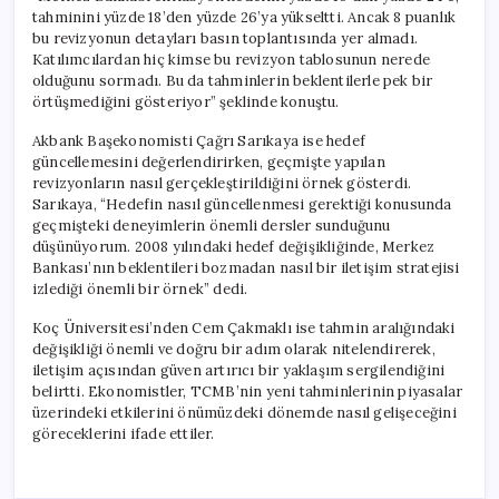
tahminini yüzde 18’den yüzde 26’ya yükseltti. Ancak 8 puanlık
bu revizyonun detayları basın toplantısında yer almadı.
Katılımcılardan hiç kimse bu revizyon tablosunun nerede
olduğunu sormadı. Bu da tahminlerin beklentilerle pek bir
örtüşmediğini gösteriyor” şeklinde konuştu.
Akbank Başekonomisti Çağrı Sarıkaya ise hedef
güncellemesini değerlendirirken, geçmişte yapılan
revizyonların nasıl gerçekleştirildiğini örnek gösterdi.
Sarıkaya, “Hedefin nasıl güncellenmesi gerektiği konusunda
geçmişteki deneyimlerin önemli dersler sunduğunu
düşünüyorum. 2008 yılındaki hedef değişikliğinde, Merkez
Bankası’nın beklentileri bozmadan nasıl bir iletişim stratejisi
izlediği önemli bir örnek” dedi.
Koç Üniversitesi’nden Cem Çakmaklı ise tahmin aralığındaki
değişikliği önemli ve doğru bir adım olarak nitelendirerek,
iletişim açısından güven artırıcı bir yaklaşım sergilendiğini
belirtti. Ekonomistler, TCMB’nin yeni tahminlerinin piyasalar
üzerindeki etkilerini önümüzdeki dönemde nasıl gelişeceğini
göreceklerini ifade ettiler.