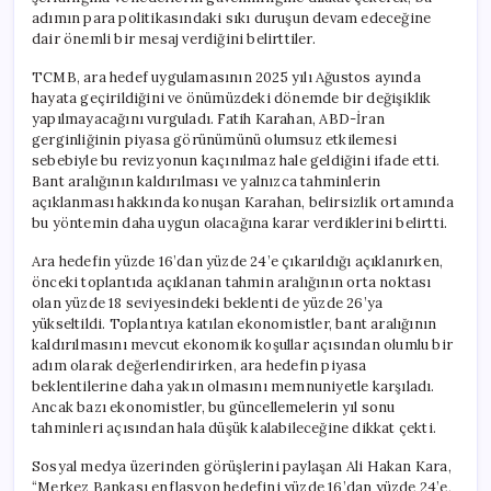
adımın para politikasındaki sıkı duruşun devam edeceğine
dair önemli bir mesaj verdiğini belirttiler.
TCMB, ara hedef uygulamasının 2025 yılı Ağustos ayında
hayata geçirildiğini ve önümüzdeki dönemde bir değişiklik
yapılmayacağını vurguladı. Fatih Karahan, ABD-İran
gerginliğinin piyasa görünümünü olumsuz etkilemesi
sebebiyle bu revizyonun kaçınılmaz hale geldiğini ifade etti.
Bant aralığının kaldırılması ve yalnızca tahminlerin
açıklanması hakkında konuşan Karahan, belirsizlik ortamında
bu yöntemin daha uygun olacağına karar verdiklerini belirtti.
Ara hedefin yüzde 16’dan yüzde 24’e çıkarıldığı açıklanırken,
önceki toplantıda açıklanan tahmin aralığının orta noktası
olan yüzde 18 seviyesindeki beklenti de yüzde 26’ya
yükseltildi. Toplantıya katılan ekonomistler, bant aralığının
kaldırılmasını mevcut ekonomik koşullar açısından olumlu bir
adım olarak değerlendirirken, ara hedefin piyasa
beklentilerine daha yakın olmasını memnuniyetle karşıladı.
Ancak bazı ekonomistler, bu güncellemelerin yıl sonu
tahminleri açısından hala düşük kalabileceğine dikkat çekti.
Sosyal medya üzerinden görüşlerini paylaşan Ali Hakan Kara,
“Merkez Bankası enflasyon hedefini yüzde 16’dan yüzde 24’e,