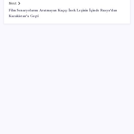
Next
Film Senaryolarını Aratmayan Kaçış: İnek Leşinin İçinde Rusya’dan
Kazakistan’a Geçti
SON YAZILAR
MacBook Ultra için Geri Sayım Başladı: İşte
Bilinenler
ABD, İran bağlantılı kripto para borsasına yaptırım
uyguladı
İYİ Parti’den ‘çerçeve yasa’ hamlesi: Komisyon’dan
canlı yayın açtı