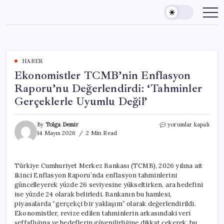
Skip
to
content
HABER
Ekonomistler TCMB’nin Enflasyon
Raporu’nu Değerlendirdi: ‘Tahminler
Gerçeklerle Uyumlu Değil’
Ekonomistler
By
Tolga Demir
yorumlar kapalı
TCMB’nin
14 Mayıs 2026
2 Min Read
Enflasyon
Raporu’nu
Değerlendirdi:
Türkiye Cumhuriyet Merkez Bankası (TCMB), 2026 yılına ait
‘Tahminler
ikinci Enflasyon Raporu’nda enflasyon tahminlerini
Gerçeklerle
Uyumlu
güncelleyerek yüzde 26 seviyesine yükseltirken, ara hedefini
Değil’
ise yüzde 24 olarak belirledi. Bankanın bu hamlesi,
için
piyasalarda “gerçekçi bir yaklaşım” olarak değerlendirildi.
Ekonomistler, revize edilen tahminlerin arkasındaki veri
şeffaflığına ve hedeflerin güvenilirliğine dikkat çekerek, bu