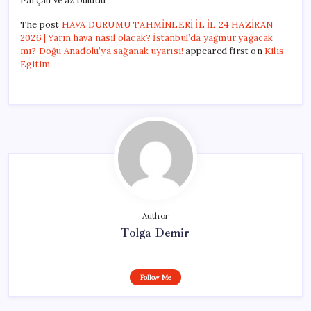
Parçalı ve az bulutlu
The post
HAVA DURUMU TAHMİNLERİ İL İL 24 HAZİRAN
2026 | Yarın hava nasıl olacak? İstanbul’da yağmur yağacak
mı? Doğu Anadolu’ya sağanak uyarısı!
appeared first on
Kilis
Egitim
.
Author
Tolga Demir
Follow Me