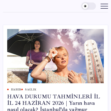
Skip
to
content
HABER
SAĞLIK
HAVA DURUMU TAHMİNLERİ İL
İL 24 HAZİRAN 2026 | Yarın hava
nasıl olacak? İstanbul’da yağmur