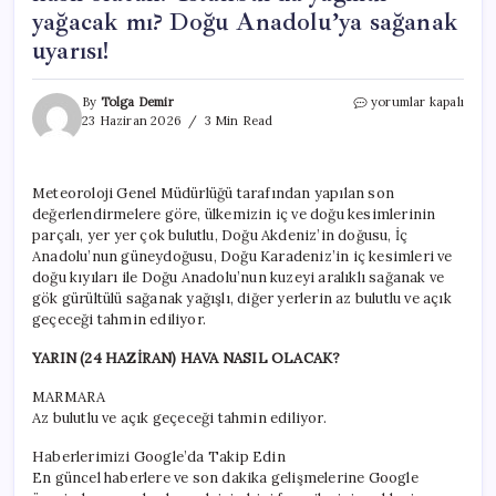
yağacak mı? Doğu Anadolu’ya sağanak
uyarısı!
HAVA
By
Tolga Demir
yorumlar kapalı
DURUMU
23 Haziran 2026
3 Min Read
TAHMİNLERİ
İL
İL
Meteoroloji Genel Müdürlüğü tarafından yapılan son
24
değerlendirmelere göre, ülkemizin iç ve doğu kesimlerinin
HAZİRAN
2026
parçalı, yer yer çok bulutlu, Doğu Akdeniz’in doğusu, İç
|
Anadolu’nun güneydoğusu, Doğu Karadeniz’in iç kesimleri ve
Yarın
doğu kıyıları ile Doğu Anadolu’nun kuzeyi aralıklı sağanak ve
hava
gök gürültülü sağanak yağışlı, diğer yerlerin az bulutlu ve açık
nasıl
geçeceği tahmin ediliyor.
olacak?
İstanbul’da
YARIN (24 HAZİRAN) HAVA NASIL OLACAK?
yağmur
yağacak
MARMARA
mı?
Az bulutlu ve açık geçeceği tahmin ediliyor.
Doğu
Anadolu’ya
Haberlerimizi Google’da Takip Edin
sağanak
En güncel haberlere ve son dakika gelişmelerine Google
uyarısı!