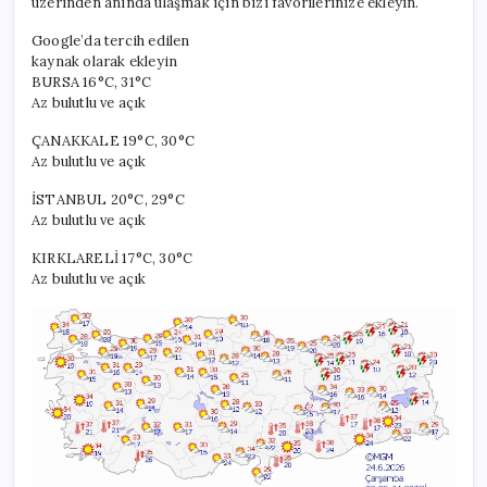
için
üzerinden anında ulaşmak için bizi favorilerinize ekleyin.
Google’da tercih edilen
kaynak olarak ekleyin
BURSA 16°C, 31°C
Az bulutlu ve açık
ÇANAKKALE 19°C, 30°C
Az bulutlu ve açık
İSTANBUL 20°C, 29°C
Az bulutlu ve açık
KIRKLARELİ 17°C, 30°C
Az bulutlu ve açık