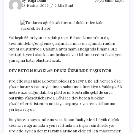
Tonlarca
By
Tolga Demir
yorumlar kapalı
ağırlıktaki
23 Haziran 2026
2 Min Read
beton
bloklar
denizde
yüzerek
ilerliyor
için
Yaklaşık 55 milyon euroluk proje, Bilbao Limanı’nın dış
kesimindeki genişleme çalışmalarının son aşamalarından
birini oluşturuyor. Çalışmalar tamamlandığında limana 31,2
hektarlık yeni alan kazandırılacak ve 1 kilometreden fazla yeni
yanaşma hattı oluşturulacak.
DEV BETON BLOKLAR DENİZ ÜZERİNDE TAŞINIYOR
Projede kullanılacak beton bloklar, Sacyr Uno adı verilen özel
yüzer havuz sistemiyle liman sahasında üretiliyor. Yaklaşık 56
metre uzunluğundaki bu platform, kontrollü şekilde suya
batırılıp yükseltilebiliyor. Böylece dev beton bloklar
yüzdürülerek istenen noktaya taşınıyor ve deniz tabanına
yerleştiriliyor.
Bu yöntem sayesinde mevcut liman faaliyetleri büyük ölçüde
kesintiye uğramadan yeni rıhtımların inşası sürdürülüyor.
Projede ayrıca deniz taramalarından elde edilen malzemeler