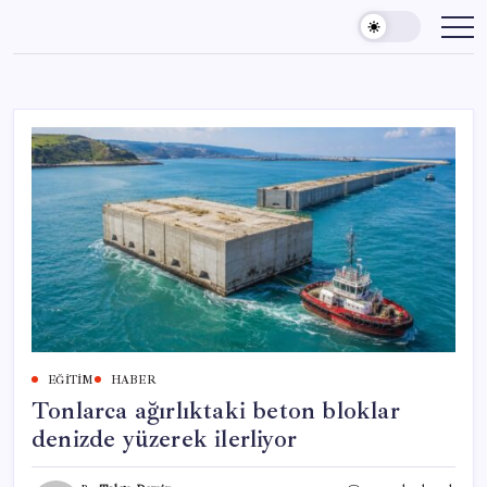
Skip
to
content
EĞITIM
HABER
Tonlarca ağırlıktaki beton bloklar
denizde yüzerek ilerliyor