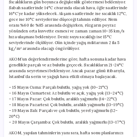
Sıcaklıkların gün boyunca değişkenlik göstermesi bekleniyor.
Sabah saatlerinde 14°C civarında olacak hava, öğle saatlerinde
16°C’ye kadar yükselecek. Akşam saatlerinde ise sıcaklık 12°C,
gece ise 10°C seviyelerine düşeceği tahmin ediliyor. Nem
oranı %60 ile %85 arasında değişirken, rüzgarın poyraz
yönünden orta kuvvette esmesi ve zaman zaman 10-35 km/s
hıza ulaşması bekleniyor. Deniz suyu sıcaklığı ise 15°C
seviyelerinde ölçülüyor. Gün içinde yağış miktarının 2 ila 5
kg/m² arasında olacağı öngörülüyor.
AKOM’un değerlendirmelerine göre, hafta sonuna kadar hava
genellikle parçalı ve az bulutlu geçecek. Sıcaklıkların 21-24°C
arasında seyretmesi bekleniyor. Ancak pazar günü itibarıyla,
İstanbul’da serin ve yağışlı hava etkili olmaya başlayacak.
– 15 Mayıs Cuma: Parçalı bulutlu, yağış yok (10–21°C)
– 16 Mayıs Cumartesi: Az bulutlu ve açık, yağış yok (13–24°C)
– 17 Mayıs Pazar: Çok bulutlu, aralıklı yağmurlu (14–22°C)
– 18 Mayıs Pazartesi: Çok bulutlu, aralıklı yağmurlu (13–19°C)
– 19 Mayıs Salı: Parçalı ve çok bulutlu, yerel yağmurlu (12–
20°C)
– 20 Mayıs Çarşamba: Çok bulutlu, aralıklı yağmurlu (13–17°C)
AKOM, yapılan tahminlerin yanı sıra, hafta sonu planlarınızı