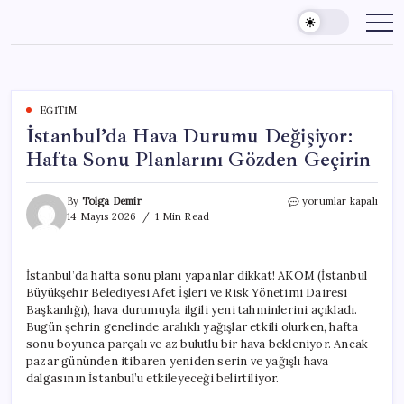
Skip
to
content
EĞITIM
İstanbul’da Hava Durumu Değişiyor:
Hafta Sonu Planlarını Gözden Geçirin
İstanbul’da
By
Tolga Demir
yorumlar kapalı
Hava
14 Mayıs 2026
1 Min Read
Durumu
Değişiyor:
Hafta
İstanbul’da hafta sonu planı yapanlar dikkat! AKOM (İstanbul
Sonu
Büyükşehir Belediyesi Afet İşleri ve Risk Yönetimi Dairesi
Planlarını
Gözden
Başkanlığı), hava durumuyla ilgili yeni tahminlerini açıkladı.
Geçirin
Bugün şehrin genelinde aralıklı yağışlar etkili olurken, hafta
için
sonu boyunca parçalı ve az bulutlu bir hava bekleniyor. Ancak
pazar gününden itibaren yeniden serin ve yağışlı hava
dalgasının İstanbul’u etkileyeceği belirtiliyor.