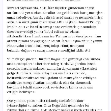
İştahı
Zayıfladı
Küresel piyasalarda, ABD-İran ilişkileri gündemin en üst
için
sıralarında yer alırken, taraflardan gelebilecek barış mesajları
umut vadediyor. Ancak, çelişkili açıklamalar ve gelişmeler, risk
algısının sürdüğünü gösteriyor. ABD Başkanı Donald Trump,
İran’ın ABD ve İsrail’in savaşı sona erdirmek için sunduğu
önerilere verdiği yanıtı “kabul edilemez” olarak
nitelendirirken, İran basını ise Tahran’ın bu öneriye yanıtını
arabulucularla paylaştığını bildirdi. İsrail Başbakanı Binyamin
Netanyahu, İran’ın hala zenginleştirilmiş uranyum
bulundurduğunu ve savaşın sona ermediğini iddia etti.
Tüm bu gelişmeler, Hürmüz Boğazı’nın güvenliği konusunda
artan endişeleri de beraberinde getirdi. Bu gerilim, hisse
senedi piyasalarında son zamanlarda yaşanan yükselişleri
gölgede bıraktı. Barış anlaşması umutları sürse de,
belirsizlikler küresel risk iştahını olumsuz yönde etkiliyor.
Analistler, enerji fiyatlarının yüksek olsa da, ekonomik
büyümeyi tehdit etmeyecek seviyelerde kalmaya devam
ettiğini belirtiyor.
Öte yandan, yatırımcılar teknoloji sektörüne dair
iyimserliğini korurken, Orta Doğu’daki gelişmeler bu
iyimserliği sınırlıyor. ABD Merkez Bankası (Fed) yetkililerinin