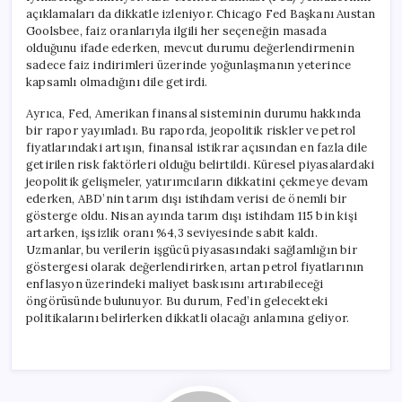
açıklamaları da dikkatle izleniyor. Chicago Fed Başkanı Austan
Goolsbee, faiz oranlarıyla ilgili her seçeneğin masada
olduğunu ifade ederken, mevcut durumu değerlendirmenin
sadece faiz indirimleri üzerinde yoğunlaşmanın yeterince
kapsamlı olmadığını dile getirdi.
Ayrıca, Fed, Amerikan finansal sisteminin durumu hakkında
bir rapor yayımladı. Bu raporda, jeopolitik riskler ve petrol
fiyatlarındaki artışın, finansal istikrar açısından en fazla dile
getirilen risk faktörleri olduğu belirtildi. Küresel piyasalardaki
jeopolitik gelişmeler, yatırımcıların dikkatini çekmeye devam
ederken, ABD’nin tarım dışı istihdam verisi de önemli bir
gösterge oldu. Nisan ayında tarım dışı istihdam 115 bin kişi
artarken, işsizlik oranı %4,3 seviyesinde sabit kaldı.
Uzmanlar, bu verilerin işgücü piyasasındaki sağlamlığın bir
göstergesi olarak değerlendirirken, artan petrol fiyatlarının
enflasyon üzerindeki maliyet baskısını artırabileceği
öngörüsünde bulunuyor. Bu durum, Fed’in gelecekteki
politikalarını belirlerken dikkatli olacağı anlamına geliyor.