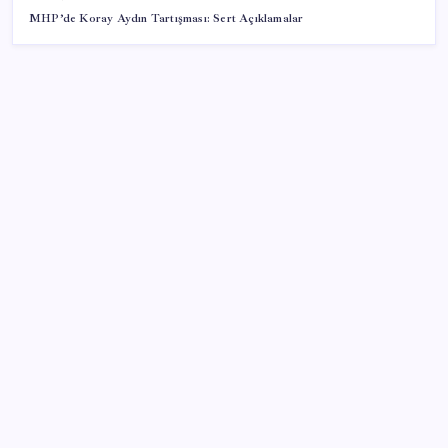
MHP’de Koray Aydın Tartışması: Sert Açıklamalar
SON YAZILAR
Honor Yeni Logosu ve Dare to Be Sloganıyla
Büyüyor
Google DeepMind’ın Yeni Lideri Artık Türk!
Milyonların Gözü TBMM’de: Kademeli emeklilik
çıkacak mı, kimleri kapsıyor?
‘Çerçeve yasa’nın Meclis’e gelmesine saatler kala
Devlet Bahçeli’den kritik açıklama: ‘Öcalan umuda,