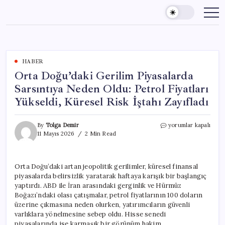
Skip
to
content
HABER
Orta Doğu’daki Gerilim Piyasalarda
Sarsıntıya Neden Oldu: Petrol Fiyatları
Yükseldi, Küresel Risk İştahı Zayıfladı
Orta
By
Tolga Demir
yorumlar kapalı
Doğu’daki
11 Mayıs 2026
2 Min Read
Gerilim
Piyasalarda
Sarsıntıya
Orta Doğu’daki artan jeopolitik gerilimler, küresel finansal
Neden
piyasalarda belirsizlik yaratarak haftaya karışık bir başlangıç
Oldu:
Petrol
yaptırdı. ABD ile İran arasındaki gerginlik ve Hürmüz
Fiyatları
Boğazı’ndaki olası çatışmalar, petrol fiyatlarının 100 doların
Yükseldi,
üzerine çıkmasına neden olurken, yatırımcıların güvenli
Küresel
varlıklara yönelmesine sebep oldu. Hisse senedi
Risk
piyasalarında ise karmaşık bir görünüm hakim.