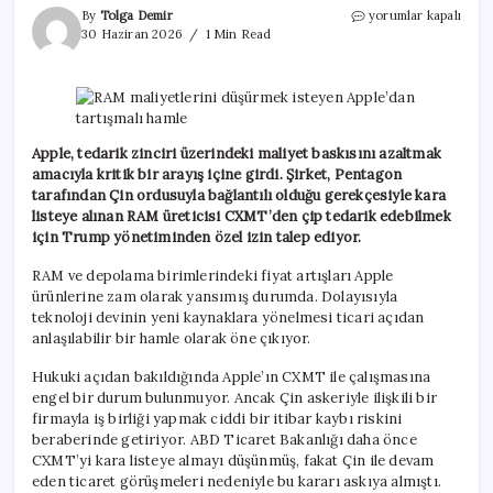
RAM
By
Tolga Demir
yorumlar kapalı
maliyetlerini
30 Haziran 2026
1 Min Read
düşürmek
isteyen
Apple’dan
tartışmalı
hamle
için
Apple, tedarik zinciri üzerindeki maliyet baskısını azaltmak
amacıyla kritik bir arayış içine girdi. Şirket, Pentagon
tarafından Çin ordusuyla bağlantılı olduğu gerekçesiyle kara
listeye alınan RAM üreticisi CXMT’den çip tedarik edebilmek
için Trump yönetiminden özel izin talep ediyor.
RAM ve depolama birimlerindeki fiyat artışları Apple
ürünlerine zam olarak yansımış durumda. Dolayısıyla
teknoloji devinin yeni kaynaklara yönelmesi ticari açıdan
anlaşılabilir bir hamle olarak öne çıkıyor.
Hukuki açıdan bakıldığında Apple’ın CXMT ile çalışmasına
engel bir durum bulunmuyor. Ancak Çin askeriyle ilişkili bir
firmayla iş birliği yapmak ciddi bir itibar kaybı riskini
beraberinde getiriyor. ABD Ticaret Bakanlığı daha önce
CXMT’yi kara listeye almayı düşünmüş, fakat Çin ile devam
eden ticaret görüşmeleri nedeniyle bu kararı askıya almıştı.