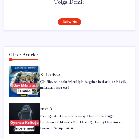
Tolga Demir
Follow Me
Other Articles
Previous
Çin füzyon reaktörleri için bugüne kadarki en büyük
mıknatısı inşa etti
Next
Exvega Andromeda Kumaş Oyuncu Koltuğu
İncelemesi: Masajlı Bel Desteği, Geniş Oturum ve
Lisanslı Setup Ruhu