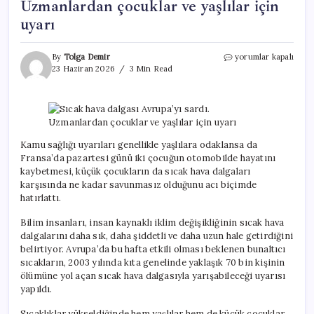
Uzmanlardan çocuklar ve yaşlılar için
uyarı
Sıcak
By
Tolga Demir
yorumlar kapalı
hava
23 Haziran 2026
3 Min Read
dalgası
Avrupa’yı
sardı.
Uzmanlardan
çocuklar
ve
Kamu sağlığı uyarıları genellikle yaşlılara odaklansa da
yaşlılar
Fransa’da pazartesi günü iki çocuğun otomobilde hayatını
için
kaybetmesi, küçük çocukların da sıcak hava dalgaları
uyarı
karşısında ne kadar savunmasız olduğunu acı biçimde
için
hatırlattı.
Bilim insanları, insan kaynaklı iklim değişikliğinin sıcak hava
dalgalarını daha sık, daha şiddetli ve daha uzun hale getirdiğini
belirtiyor. Avrupa’da bu hafta etkili olması beklenen bunaltıcı
sıcakların, 2003 yılında kıta genelinde yaklaşık 70 bin kişinin
ölümüne yol açan sıcak hava dalgasıyla yarışabileceği uyarısı
yapıldı.
Sıcaklıklar yükseldiğinde hem yaşlılar hem de küçük çocuklar