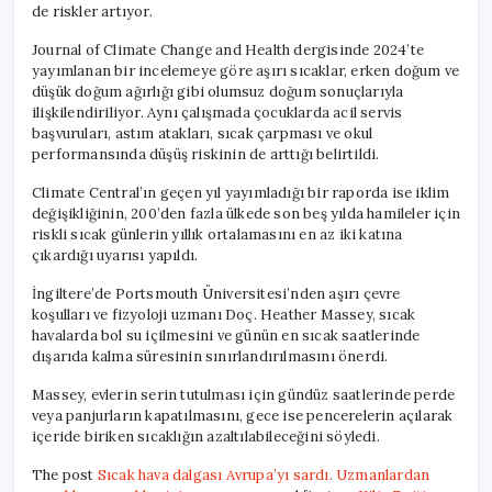
de riskler artıyor.
Journal of Climate Change and Health dergisinde 2024’te
yayımlanan bir incelemeye göre aşırı sıcaklar, erken doğum ve
düşük doğum ağırlığı gibi olumsuz doğum sonuçlarıyla
ilişkilendiriliyor. Aynı çalışmada çocuklarda acil servis
başvuruları, astım atakları, sıcak çarpması ve okul
performansında düşüş riskinin de arttığı belirtildi.
Climate Central’ın geçen yıl yayımladığı bir raporda ise iklim
değişikliğinin, 200’den fazla ülkede son beş yılda hamileler için
riskli sıcak günlerin yıllık ortalamasını en az iki katına
çıkardığı uyarısı yapıldı.
İngiltere’de Portsmouth Üniversitesi’nden aşırı çevre
koşulları ve fizyoloji uzmanı Doç. Heather Massey, sıcak
havalarda bol su içilmesini ve günün en sıcak saatlerinde
dışarıda kalma süresinin sınırlandırılmasını önerdi.
Massey, evlerin serin tutulması için gündüz saatlerinde perde
veya panjurların kapatılmasını, gece ise pencerelerin açılarak
içeride biriken sıcaklığın azaltılabileceğini söyledi.
The post
Sıcak hava dalgası Avrupa’yı sardı. Uzmanlardan