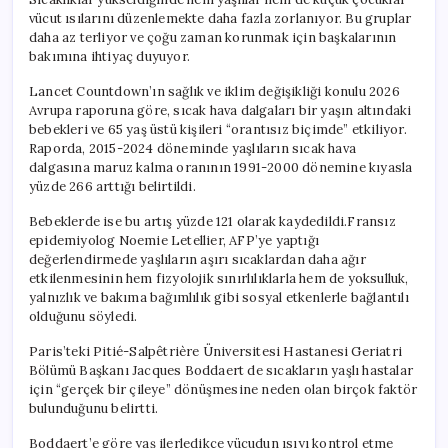
vücut ısılarını düzenlemekte daha fazla zorlanıyor. Bu gruplar
daha az terliyor ve çoğu zaman korunmak için başkalarının
bakımına ihtiyaç duyuyor.
Lancet Countdown’ın sağlık ve iklim değişikliği konulu 2026
Avrupa raporuna göre, sıcak hava dalgaları bir yaşın altındaki
bebekleri ve 65 yaş üstü kişileri “orantısız biçimde” etkiliyor.
Raporda, 2015-2024 döneminde yaşlıların sıcak hava
dalgasına maruz kalma oranının 1991-2000 dönemine kıyasla
yüzde 266 arttığı belirtildi.
Bebeklerde ise bu artış yüzde 121 olarak kaydedildi.Fransız
epidemiyolog Noemie Letellier, AFP’ye yaptığı
değerlendirmede yaşlıların aşırı sıcaklardan daha ağır
etkilenmesinin hem fizyolojik sınırlılıklarla hem de yoksulluk,
yalnızlık ve bakıma bağımlılık gibi sosyal etkenlerle bağlantılı
olduğunu söyledi.
Paris’teki Pitié-Salpêtrière Üniversitesi Hastanesi Geriatri
Bölümü Başkanı Jacques Boddaert de sıcakların yaşlı hastalar
için “gerçek bir çileye” dönüşmesine neden olan birçok faktör
bulunduğunu belirtti.
Boddaert’e göre yaş ilerledikçe vücudun ısıyı kontrol etme