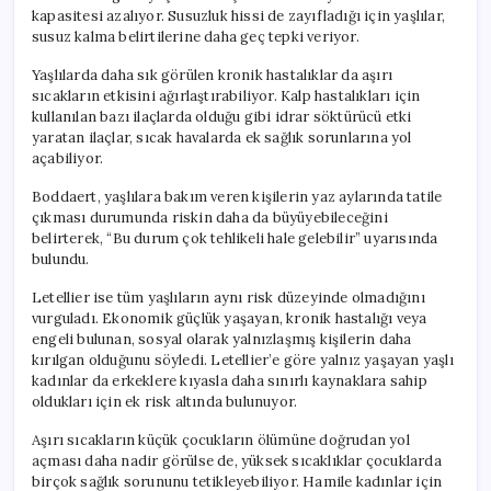
kapasitesi azalıyor. Susuzluk hissi de zayıfladığı için yaşlılar,
susuz kalma belirtilerine daha geç tepki veriyor.
Yaşlılarda daha sık görülen kronik hastalıklar da aşırı
sıcakların etkisini ağırlaştırabiliyor. Kalp hastalıkları için
kullanılan bazı ilaçlarda olduğu gibi idrar söktürücü etki
yaratan ilaçlar, sıcak havalarda ek sağlık sorunlarına yol
açabiliyor.
Boddaert, yaşlılara bakım veren kişilerin yaz aylarında tatile
çıkması durumunda riskin daha da büyüyebileceğini
belirterek, “Bu durum çok tehlikeli hale gelebilir” uyarısında
bulundu.
Letellier ise tüm yaşlıların aynı risk düzeyinde olmadığını
vurguladı. Ekonomik güçlük yaşayan, kronik hastalığı veya
engeli bulunan, sosyal olarak yalnızlaşmış kişilerin daha
kırılgan olduğunu söyledi. Letellier’e göre yalnız yaşayan yaşlı
kadınlar da erkeklere kıyasla daha sınırlı kaynaklara sahip
oldukları için ek risk altında bulunuyor.
Aşırı sıcakların küçük çocukların ölümüne doğrudan yol
açması daha nadir görülse de, yüksek sıcaklıklar çocuklarda
birçok sağlık sorununu tetikleyebiliyor. Hamile kadınlar için