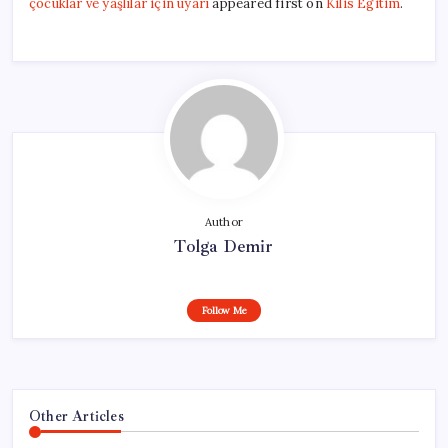
çocuklar ve yaşlılar için uyarı
appeared first on
Kilis Egitim
.
Author
Tolga Demir
Follow Me
Other Articles