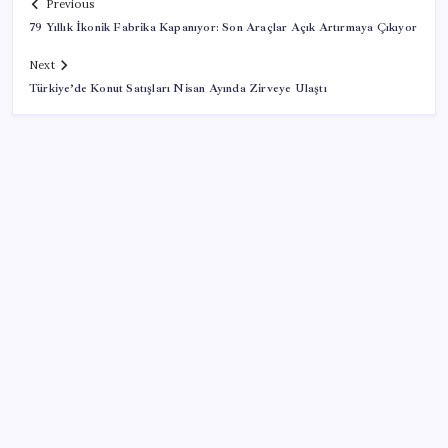
Previous
79 Yıllık İkonik Fabrika Kapanıyor: Son Araçlar Açık Artırmaya Çıkıyor
Next
Türkiye’de Konut Satışları Nisan Ayında Zirveye Ulaştı
SON YAZILAR
Honor Yeni Logosu ve Dare to Be Sloganıyla
Büyüyor
Google DeepMind’ın Yeni Lideri Artık Türk!
Milyonların Gözü TBMM’de: Kademeli emeklilik