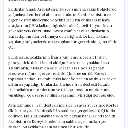
Saldırılar, Suudi Arabistan’ın kuzey sınırına yakın bölgelerde
yoğunlaşırken, hedef alınan noktaların Suudi Arabistan ve
diğer Körfez ülkelerine yönelik füzelerin ve insansız hava
araçlarının (İHA) kullanıldığı üsler olduğu belirtiliyor. Iraklı
güvenlik yetkilileri, Suudi Arabistan’ın hava saldırılarının,
Batılı diplomatlar ve konuya dair bilgi sahibi kaynaklarla
yapılan görüşmelerde ortaya çıkan bir gerçek olduğunu ifade
etti.
Suudi savaş uçaklarının İran’a yakın milislere ait Irak’ın
güneyindeki üsleri hedef aldığını belirten kaynaklar, bazı
saldırıların, 7 Nisan’da ABD ve İran arasında sağlanan
ateşkese rağmen gerçekleştirildiğini öne sürdü. Kuveyt
topraklarından Irak’taki milis hedeflerine en az iki kez roket
saldırısı yapıldığı, bunlardan birinde İran destekli Kataib
Hezbollah’a ait bir iletişim ve İHA operasyon merkezinin
vurulduğu, çok sayıda milisin yaşamını yitirdiği ileri sürüldü.
Aynı zamanda, İran destekli milislerin savaş süresince Körfez
ülkelerine yönelik birçok İHA saldırısı gerçekleştirdiği iddia
ediliyor. Milis gruplarına yakın Telegram kanallarında Suudi
Arabistan ve Kuveyt’i hedef alan saldırı açıklamaları yer
alırken, bu açıklamaların bağımsız bir şekilde