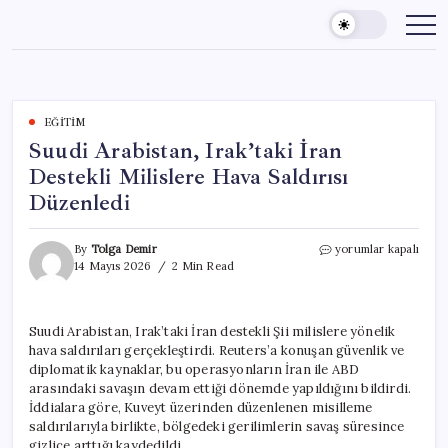
Skip
to
content
EĞITIM
Suudi Arabistan, Irak’taki İran
Destekli Milislere Hava Saldırısı
Düzenledi
Suudi
By
Tolga Demir
yorumlar kapalı
Arabistan,
14 Mayıs 2026
2 Min Read
Irak’taki
İran
Destekli
Suudi Arabistan, Irak’taki İran destekli Şii milislere yönelik
Milislere
hava saldırıları gerçekleştirdi. Reuters’a konuşan güvenlik ve
Hava
Saldırısı
diplomatik kaynaklar, bu operasyonların İran ile ABD
Düzenledi
arasındaki savaşın devam ettiği dönemde yapıldığını bildirdi.
için
İddialara göre, Kuveyt üzerinden düzenlenen misilleme
saldırılarıyla birlikte, bölgedeki gerilimlerin savaş süresince
gizlice arttığı kaydedildi.