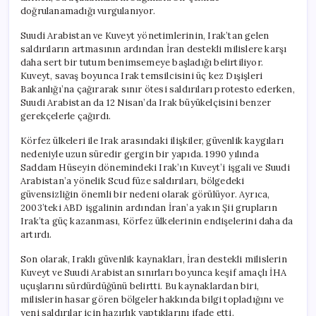
doğrulanamadığı vurgulanıyor.
Suudi Arabistan ve Kuveyt yönetimlerinin, Irak’tan gelen
saldırıların artmasının ardından İran destekli milislere karşı
daha sert bir tutum benimsemeye başladığı belirtiliyor.
Kuveyt, savaş boyunca Irak temsilcisini üç kez Dışişleri
Bakanlığı’na çağırarak sınır ötesi saldırıları protesto ederken,
Suudi Arabistan da 12 Nisan’da Irak büyükelçisini benzer
gerekçelerle çağırdı.
Körfez ülkeleri ile Irak arasındaki ilişkiler, güvenlik kaygıları
nedeniyle uzun süredir gergin bir yapıda. 1990 yılında
Saddam Hüseyin dönemindeki Irak’ın Kuveyt’i işgali ve Suudi
Arabistan’a yönelik Scud füze saldırıları, bölgedeki
güvensizliğin önemli bir nedeni olarak görülüyor. Ayrıca,
2003’teki ABD işgalinin ardından İran’a yakın Şii grupların
Irak’ta güç kazanması, Körfez ülkelerinin endişelerini daha da
artırdı.
Son olarak, Iraklı güvenlik kaynakları, İran destekli milislerin
Kuveyt ve Suudi Arabistan sınırları boyunca keşif amaçlı İHA
uçuşlarını sürdürdüğünü belirtti. Bu kaynaklardan biri,
milislerin hasar gören bölgeler hakkında bilgi topladığını ve
yeni saldırılar için hazırlık yaptıklarını ifade etti.