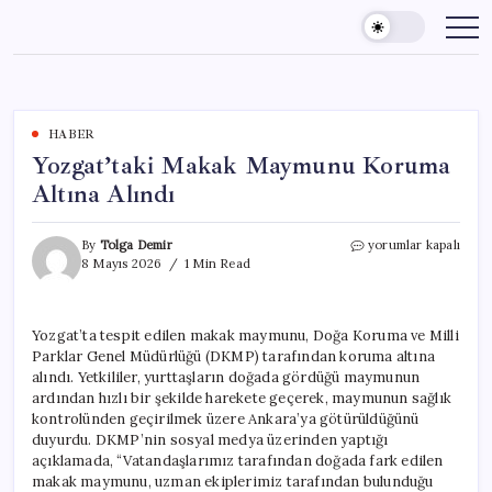
Skip
to
content
HABER
Yozgat’taki Makak Maymunu Koruma
Altına Alındı
Yozgat’taki
By
Tolga Demir
yorumlar kapalı
Makak
8 Mayıs 2026
1 Min Read
Maymunu
Koruma
Altına
Yozgat’ta tespit edilen makak maymunu, Doğa Koruma ve Milli
Alındı
Parklar Genel Müdürlüğü (DKMP) tarafından koruma altına
için
alındı. Yetkililer, yurttaşların doğada gördüğü maymunun
ardından hızlı bir şekilde harekete geçerek, maymunun sağlık
kontrolünden geçirilmek üzere Ankara’ya götürüldüğünü
duyurdu. DKMP’nin sosyal medya üzerinden yaptığı
açıklamada, “Vatandaşlarımız tarafından doğada fark edilen
makak maymunu, uzman ekiplerimiz tarafından bulunduğu