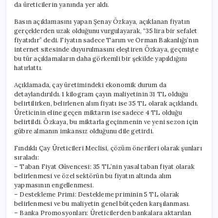
da üreticilerin yanında yer aldı.
Basın açıklamasını yapan Şenay Özkaya, açıklanan fiyatın
gerçeklerden uzak olduğunu vurgulayarak, “35 lira bir sefalet
fiyatıdır” dedi. Fiyatın sadece Tarım ve Orman Bakanlığı’nın
internet sitesinde duyurulmasını eleştiren Özkaya, geçmişte
bu tür açıklamaların daha görkemli bir şekilde yapıldığını
hatırlattı.
Açıklamada, çay üretimindeki ekonomik durum da
detaylandırıldı. 1 kilogram çayın maliyetinin 31 TL olduğu
belirtilirken, belirlenen alım fiyatı ise 35 TL olarak açıklandı.
Üreticinin eline geçen miktarın ise sadece 4 TL olduğu
belirtildi. Özkaya, bu miktarla geçinmenin ve yeni sezon için
gübre almanın imkansız olduğunu dile getirdi.
Fındıklı Çay Üreticileri Meclisi, çözüm önerileri olarak şunları
sıraladı:
– Taban Fiyat Güvencesi: 35 TL’nin yasal taban fiyat olarak
belirlenmesi ve özel sektörün bu fiyatın altında alım
yapmasının engellenmesi.
– Destekleme Primi: Destekleme priminin 5 TL olarak
belirlenmesi ve bu maliyetin genel bütçeden karşılanması.
– Banka Promosyonları: Üreticilerden bankalara aktarılan