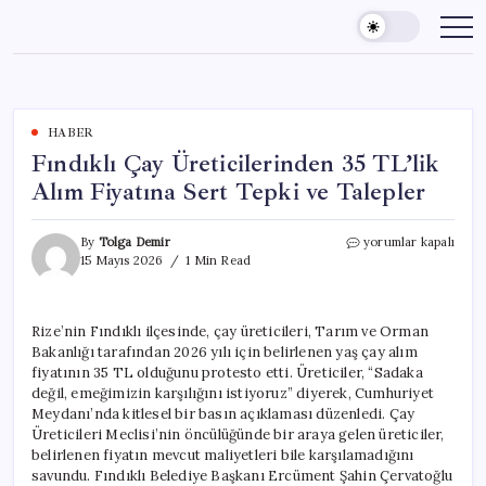
Skip
to
content
HABER
Fındıklı Çay Üreticilerinden 35 TL’lik
Alım Fiyatına Sert Tepki ve Talepler
Fındıklı
By
Tolga Demir
yorumlar kapalı
Çay
15 Mayıs 2026
1 Min Read
Üreticilerinden
35
TL’lik
Rize’nin Fındıklı ilçesinde, çay üreticileri, Tarım ve Orman
Alım
Bakanlığı tarafından 2026 yılı için belirlenen yaş çay alım
Fiyatına
Sert
fiyatının 35 TL olduğunu protesto etti. Üreticiler, “Sadaka
Tepki
değil, emeğimizin karşılığını istiyoruz” diyerek, Cumhuriyet
ve
Meydanı’nda kitlesel bir basın açıklaması düzenledi. Çay
Talepler
Üreticileri Meclisi’nin öncülüğünde bir araya gelen üreticiler,
için
belirlenen fiyatın mevcut maliyetleri bile karşılamadığını
savundu. Fındıklı Belediye Başkanı Ercüment Şahin Çervatoğlu